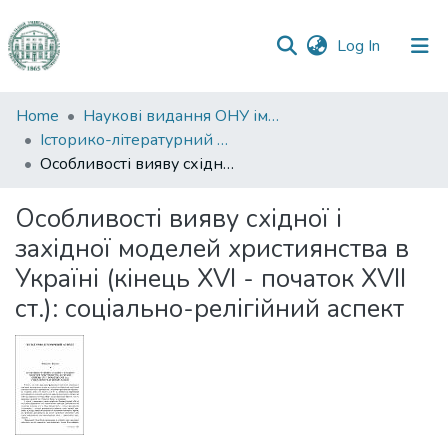
(current)
Log In
Communities
Home
Наукові видання ОНУ імені І. І. Мечникова
&
Історико-літературний журнал
Collections
Особливості вияву східної і західної моделей християнства в Україні (кінець XVI - початок XVII ст.): соціально-релігійний аспект
All of DSpace
Особливості вияву східної і
західної моделей християнства в
Statistics
Україні (кінець XVI - початок XVII
ст.): соціально-релігійний аспект