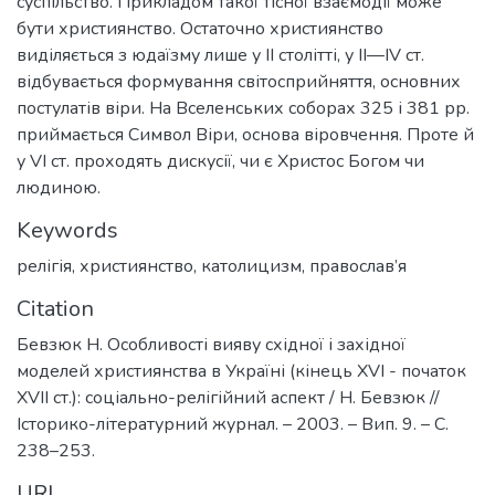
суспільство. Прикладом такої тісної взаємодії може
бути християнство. Остаточно християнство
виділяється з юдаїзму лише у II столітті, у II—IV ст.
відбувається формування світосприйняття, основних
постулатів віри. На Вселенських соборах 325 і 381 рр.
приймається Символ Віри, основа віровчення. Проте й
у VI ст. проходять дискусії, чи є Христос Богом чи
людиною.
Keywords
релігія
,
християнство
,
католицизм
,
православ’я
Citation
Бевзюк Н. Особливості вияву східної і західної
моделей християнства в Україні (кінець XVI - початок
XVII ст.): соціально-релігійний аспект / Н. Бевзюк //
Історико-літературний журнал. – 2003. – Вип. 9. – С.
238–253.
URI