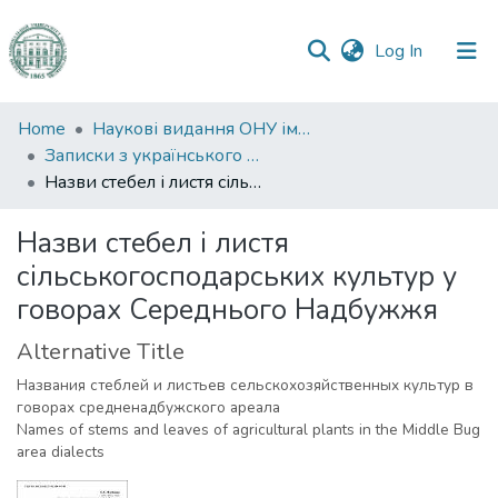
(current)
Log In
Communities
Home
Наукові видання ОНУ імені І. І. Мечникова
&
Записки з українського мовознавства
Collections
Назви стебел і листя сільськогосподарських культур у говорах Середнього Надбужжя
All of DSpace
Назви стебел і листя
сільськогосподарських культур у
Statistics
говорах Середнього Надбужжя
Alternative Title
Названия стеблей и листьев сельскохозяйственных культур в
говорах средненадбужского ареала
Names of stems and leaves of agricultural plants in the Middle Bug
area dialects