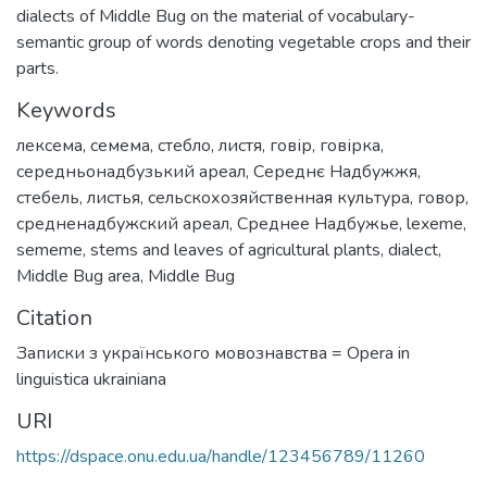
dialects of Middle Bug on the material of vocabulary-
semantic group of words denoting vegetable crops and their
parts.
Keywords
лексема
,
семема
,
стебло
,
листя
,
говір
,
говірка
,
середньонадбузький ареал
,
Середнє Надбужжя
,
стебель
,
листья
,
сельскохозяйственная культура
,
говор
,
средненадбужский ареал
,
Среднее Надбужье
,
lexeme
,
sememe
,
stems and leaves of agricultural plants
,
dialect
,
Middle Bug area
,
Middle Bug
Citation
Записки з українського мовознавства = Opera in
linguistica ukrainiana
URI
https://dspace.onu.edu.ua/handle/123456789/11260