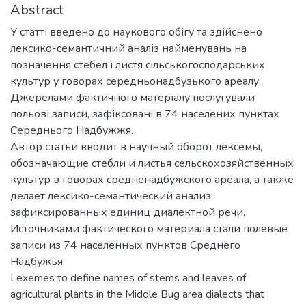
Abstract
У статті введено до наукового обігу та здійснено
лексико-семантичний аналіз найменувань на
позначення стебел і листя сільськогосподарських
культур у говорах середньонадбузького ареалу.
Джерелами фактичного матеріалу послугували
польові записи, зафіксовані в 74 населених пунктах
Середнього Надбужжя.
Автор статьи вводит в научный оборот лексемы,
обозначающие стебли и листья сельскохозяйственных
культур в говорах средненадбужского ареала, а также
делает лексико-семантический анализ
зафиксированных единиц диалектной речи.
Источниками фактического материала стали полевые
записи из 74 населенных пунктов Среднего
Надбужья.
Lexemes to define names of stems and leaves of
agricultural plants in the Middle Bug area dialects that