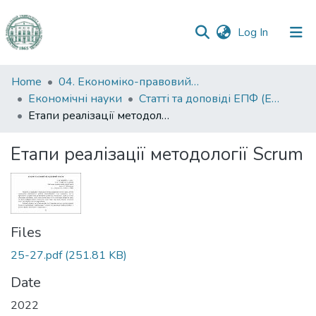
(current)
Log In
Communities
Home
04. Економіко-правовий факультет
&
Економічні науки
Статті та доповіді ЕПФ (Економічні науки)
Collections
Етапи реалізації методології Scrum
All of DSpace
Етапи реалізації методології Scrum
Statistics
Files
25-27.pdf
(251.81 KB)
Date
2022