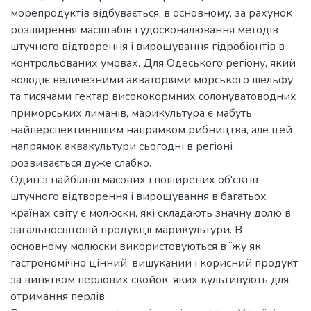
морепродуктів відбувається, в основному, за рахунок
розширення масштабів і удосконалювання методів
штучного відтворення і вирощування гідробіонтів в
контрольованих умовах. Для Одеського регіону, який
володіє величезними акваторіями морського шельфу
та тисячами гектар висококормних солонуватоводних
приморських лиманів, марикультура є мабуть
найперспективнішим напрямком рибництва, але цей
напрямок аквакультури сьогодні в регіоні
розвивається дуже слабко.
Один з найбільш масових і поширених об'єктів
штучного відтворення і вирощування в багатьох
країнах світу є молюски, які складають значну долю в
загальносвітовій продукції марикультури. В
основному молюски використовуються в їжу як
гастрономічно цінний, вишуканий і корисний продукт
за винятком перлових скойок, яких культивують для
отримання перлів.