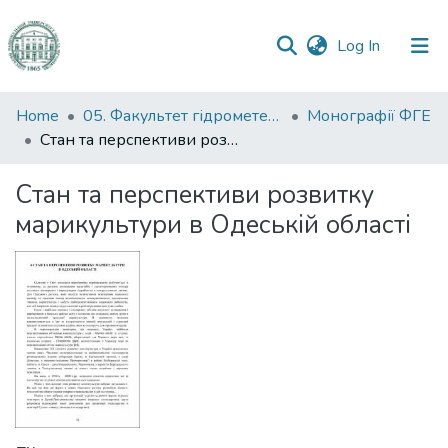
(current)
Log In
Communities
Home
05. Факультет гідрометеорології і екології
Монографії ФГЕ
&
Стан та перспективи розвитку марикультури в Одеській області
Collections
Стан та перспективи розвитку
All of DSpace
марикультури в Одеській області
Statistics