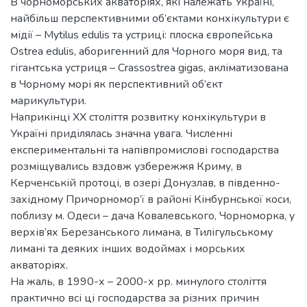
В чорноморських акваторіях, які належать Україні,
найбільш перспективними об’єктами конхікультури є
мідії – Mytilus edulis та устриці: плоска європейська
Ostrea edulis, аборигенний для Чорного моря вид, та
гігантська устриця – Crassostrea gigas, акліматизована
в Чорному морі як перспективний об’єкт
марикультури.
Наприкінці ХХ століття розвитку конхікультури в
Україні приділялась значна увага. Численні
експериментальні та напівпромислові господарства
розміщувались вздовж узбережжя Криму, в
Керченській протоці, в озері Донузлав, в південно-
західному Причорномор’ї в районі Кінбурнської коси,
поблизу м. Одеси – дача Ковалевського, Чорноморка, у
верхів’ях Березанського лимана, в Тилігульському
лимані та деяких інших водоймах і морських
акваторіях.
На жаль, в 1990-х – 2000-х рр. минулого століття
практично всі ці господарства за різних причин