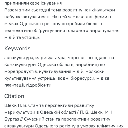
припинили своє існування.
Разом з тим сьогодні тема розвитку конхікультури
набуває актуальності. На цей час вже дві фірми в
межах Одеського регіону розробили біолого-
технологічні обґрунтування товарного вирощування
мідій та устриць.
Keywords
аквакультура
,
марикультура
,
морські господарства
конхікультури
,
Одеська область
,
виробництво
морепродуктів
,
культивування мідій
,
молюски
,
культивування устриць
,
водні біоресурси
,
мідієві
плантації
,
гідробіонти
Citation
Шекк П. В. Стан та перспективи розвитку
марикультури в Одеській області / П. В. Шекк, М. І.
Бургаз // Сучасний стан та перспективи розвитку
аквакультури Одеського регіону в умовах кліматичних