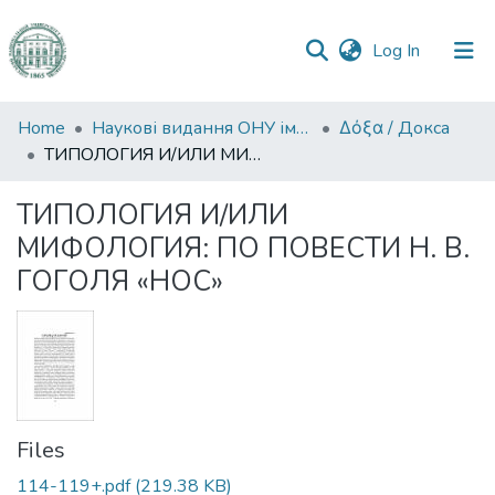
(current)
Log In
Communities
Home
Наукові видання ОНУ імені І. І. Мечникова
Δόξα / Докса
&
ТИПОЛОГИЯ И/ИЛИ МИФОЛОГИЯ: ПО ПОВЕСТИ Н. В. ГОГОЛЯ «НОС»
Collections
ТИПОЛОГИЯ И/ИЛИ
All of DSpace
МИФОЛОГИЯ: ПО ПОВЕСТИ Н. В.
ГОГОЛЯ «НОС»
Statistics
Files
114-119+.pdf
(219.38 KB)