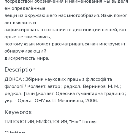
посредством обозначения и наименования мы выделя
ем определённые
вещи из окружающего нас многообразия. Язык помог
ает выявить и
зафиксировать в сознании те дистинкции вещей, кот
орые не замечались,
поэтому язык может рассматриваться как инструмент,
обнаруживающий
дискретность мира.
Description
ДОКСА : Збiрник наукових праць з фiлософiї та
фiлологiї / Коллект. автор ; редкол.: Верников, М. М. ;
редкол.: [та iн.],кол.авт. Одеська гуманiтарна традицiя ;
укр. - Одеса : ОНУ iм. I.I. Мечникова, 2006.
Keywords
ТИПОЛОГИЯ
,
МИФОЛОГИЯ
,
"Нос" Гоголя