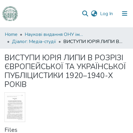
(current)
Log In
Communities
Home
Наукові видання ОНУ імені І. І. Мечникова
&
Діалог: Медіа-студії
ВИСТУПИ ЮРІЯ ЛИПИ В РОЗРІЗІ ЄВРОПЕЙСЬКОЇ ТА УКРАЇНСЬКОЇ ПУБЛІЦИСТИКИ 1920–1940-Х РОКІВ
Collections
ВИСТУПИ ЮРІЯ ЛИПИ В РОЗРІЗІ
All of DSpace
ЄВРОПЕЙСЬКОЇ ТА УКРАЇНСЬКОЇ
ПУБЛІЦИСТИКИ 1920–1940-Х
Statistics
РОКІВ
Files