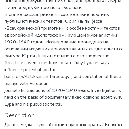
вивчення документальних спогадів про постать Юрія
Липи та відгуків про його творчість.
В статье рассматривается соответствие поздних
публицистических текстов Юрия Лыпы (ессе
«Всеукраинской трилогии») с особенностями текстов
европейской идологоформирующей журналистики
1920–1940 годов. Исследование проведено на
основании изучения документальных свидетельств о
фигуре Юрия Лыпы и отзывов о его творчестве.
An article covers questions of late Yuriy Lypa essays
influence potential (on the
basis of «All Ukrainian Threelogy») and correlation of these
essays with European
journalistic traditions of 1920–1940 years. Investigation is
held on the basis of documentary fixed opinions about Yuriy
Lypa and his publicistic texts.
Description
Дiалог: медiа-студiї :збiрник наукових праць / Коллект.