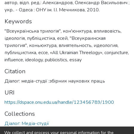
автор, вiдп. ред.: Александров, Олександр Васильович ;
укр.. - Одеса : ОНУ iм. I.I. Мечникова, 2010.
Keywords
"Всеукраїнська трилогія"
,
кон'юнктура
,
впливовість
,
ідеологія
,
публіцистіка
,
есей
,
"Всеукраинская
трилогия"
,
коньюктура
,
влиятельность
,
идеология
,
публицистика
,
ессе
,
«All Ukrainian Threelogy»
,
conjuncture
,
influence
,
ideology
,
publicistics
,
essay
Citation
Дiалог: медiа-студiї :збiрник наукових праць
URI
https://dspace.onu.edu.ua/handle/123456789/1900
Collections
Діалог: Медіа-студії
We collect and process your personal information for the