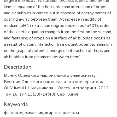
degree makes 97 %, flotation process is described by the
kinetic equation of the first orde;rand interaction of drops
and air bubbles is carried out in absence of energy barrier of
pushing aw ay between them. At increase in acidity of
medium (pH 2) extraction degree decreases to40%, order
of the kinetic equation changes from the first on the second,
and fastening of drops on a surface of air bubbles occurs as
a result of distant interaction (in a distant potential minimum
on the graph of potential energy of interaction of drops and
air bubbles from distances between them).
Description
Вiсник Одеського нацiонального унiверситету =
Вестник Одесского национального университета/
ОНУ імені І. І. Мечникова. - Одеса : Астропринт, 2012. -
Том 16, вип.13(39)-14(40): Сер. "Хімія"
Keywords
флотация
,
эмульсия
,
жирные кислоты
,