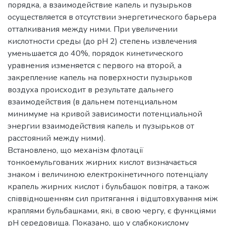
порядка, а взаимодействие капель и пузырьков
осуществляется в отсутствии энергетического барьера
отталкивания между ними. При увеличении
кислотности среды (до рН 2) степень извлечения
уменьшается до 40%, порядок кинетического
уравнения изменяется с первого на второй, а
закрепление капель на поверхности пузырьков
воздуха происходит в результате дальнего
взаимодействия (в дальнем потенциальном
минимуме на кривой зависимости потенциальной
энергии взаимодействия капель и пузырьков от
расстояний между ними).
Встановлено, що механізм флотації
тонкоемульгованих жирних кислот визначається
знаком і величиною електрокінетичного потенціалу
крапель жирних кислот і бульбашок повітря, а також
співвідношенням сил притягання і відштовхування між
краплями бульбашками, які, в свою чергу, є функціями
рН середовища. Показано, що у слабкокислому