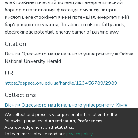
электрокинетический потенциал
,
энергетический
барьер отталкивания
,
флотація
,
емульсія
,
жирні
кислоти
,
електрокінетичний потенціал
,
енергетичній
бар'єр відштовхування
,
flotation
,
emulsion
,
fatty acids
,
electrokinetic potential
,
energy barrier of pushing awy
Citation
Вісник Одеського національного університету = Odesa
National University Herald
URI
https://dspace.onu.edu.ua/handle/123456789/2989
Collections
Вісник Одеського національного університету. Хімія
We collect and process your personal information for the
Full item page
following purposes:
Authentication, Preferences,
Acknowledgement and Statistics
.
To learn more, please read our
privacy policy
.
DSpace software
copyright © 2009-2026
LYRASIS