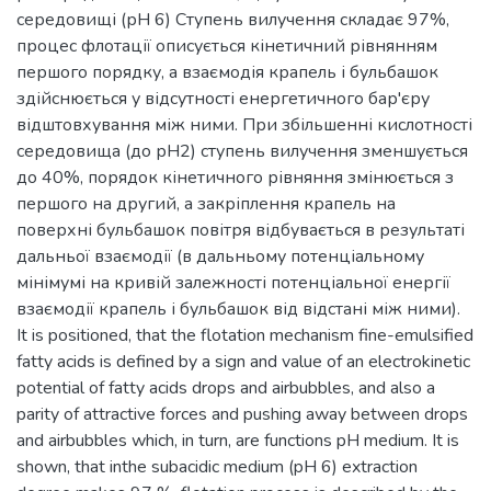
середовищі (рН 6) Ступень вилучення складає 97%,
процес флотації описується кінетичний рівнянням
першого порядку, а взаємодія крапель і бульбашок
здійснюється у відсутності енергетичного бар'єру
відштовхування між ними. При збільшенні кислотності
середовища (до рН2) ступень вилучення зменшується
до 40%, порядок кінетичного рівняння змінюється з
першого на другий, а закріплення крапель на
поверхні бульбашок повітря відбувається в результаті
дальньої взаємодії (в дальньому потенціальному
мінімумі на кривій залежності потенціальної енергії
взаємодії крапель і бульбашок від відстані між ними).
It is positioned, that the flotation mechanism fine-emulsified
fatty acids is defined by a sign and value of an electrokinetic
potential of fatty acids drops and airbubbles, and also a
parity of attractive forces and pushing away between drops
and airbubbles which, in turn, are functions pH medium. It is
shown, that inthe subacidic medium (pH 6) extraction