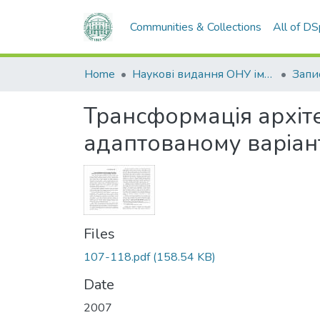
Communities & Collections
All of D
Home
Наукові видання ОНУ імені І. І. Мечникова
Трансформація архіте
адаптованому варіан
Files
107-118.pdf
(158.54 KB)
Date
2007