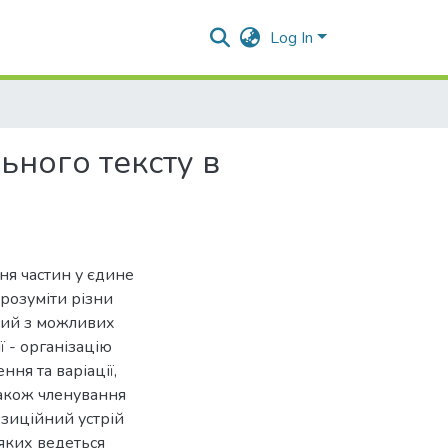
Log In
ьного тексту в
ня частин у єдине
 розуміти різни
 який з можливих
ї - організацію
ння та варіації,
акож членування
озиційний устрій
 яких ведеться