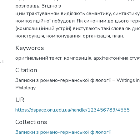
розповідь. Згідно з
цим трактуванням виділяють семантику, синтактику
композиційної побудови. Як синоніми до цього тер
(композиційний устрій) виступають такі слова як ди
конструкція, компонування, організація, план.
Keywords
оригінальний текст
,
композиція
,
архітектонічна стук
І.
Citation
Записки з романо-германської філології = Writings i
Philology
URI
https://dspace.onu.edu.ua/handle/123456789/4555
Collections
Записки з романо-германської філології