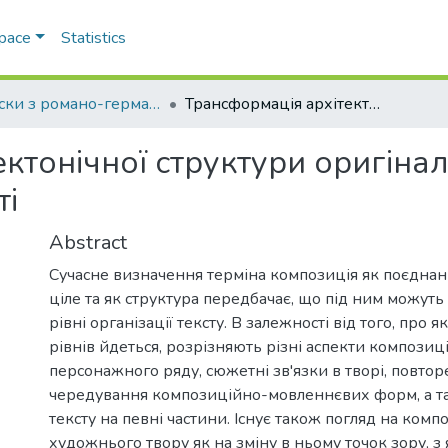
Space
Statistics
Записки з романо-германської філології
Трансформація архітектонічної структури оригінального тексту в адаптованому варіанті
ктонічної структури оригінал
ті
Abstract
Сучасне визначення терміна композиція як поєднан
ціле та як структура передбачає, що під ним можуть
рівні організації тексту. В залежності від того, про
рівнів йдеться, розрізняють різні аспекти композиці
персонажного ряду, сюжетні зв'язки в творі, повторе
чередування композиційно-мовленнєвих форм, а т
тексту на певні частини. Існує також погляд на комп
художнього твору як на зміну в ньому точок зору, з