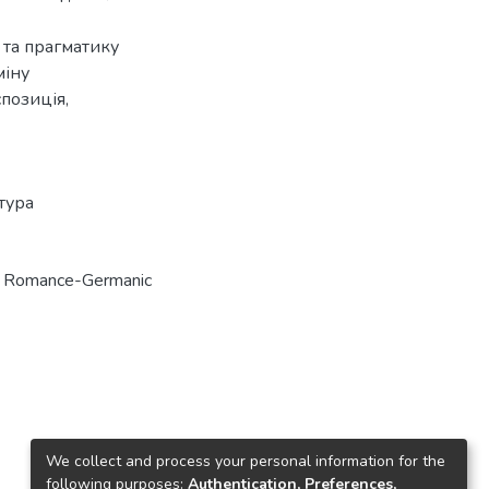
 та прагматику
міну
спозиція,
тура
n Romance-Germanic
We collect and process your personal information for the
following purposes:
Authentication, Preferences,