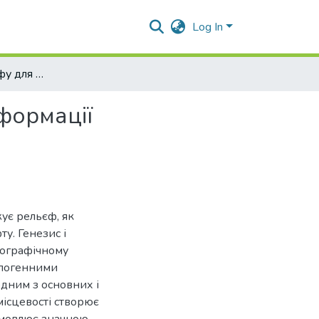
Log In
ГІС - аналіз рельєфу для отримання прикладної інформації
нформації
жує рельєф, як
у. Генезис і
еографічному
опогенними
дним з основних і
місцевості створює
умовлює значною