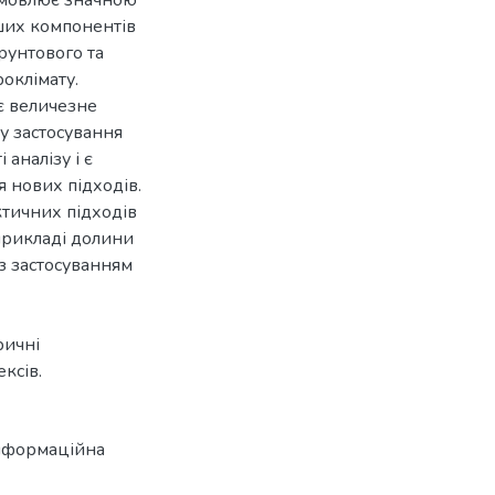
нших компонентів
рунтового та
роклімату.
є величезне
у застосування
аналізу і є
я нових підходів.
тичних підходів
прикладі долини
з застосуванням
ричні
ксів.
нформаційна