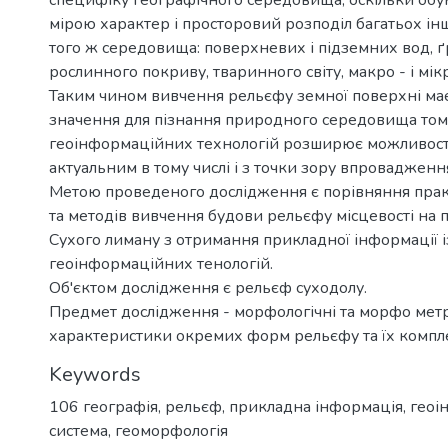
мірою характер і просторовий розподіл багатьох і
того ж середовища: поверхневих і підземних вод, ґ
рослинного покриву, тваринного світу, макро - і мік
Таким чином вивчення рельєфу земної поверхні ма
значення для пізнання природного середовища том
геоінформаційних технологій розширює можливості 
актуальним в тому числі і з точки зору впровадженн
Метою проведеного дослідження є порівняння прак
та методів вивчення будови рельєфу місцевості на 
Сухого лиману з отримання прикладної інформації і
геоінформаційних тенологій.
Об'єктом дослідження є рельєф суходолу.
Предмет дослідження - морфологічні та морфо мет
характеристики окремих форм рельєфу та їх компле
Keywords
106 географія
,
рельєф
,
прикладна інформація
,
геоі
система
,
геоморфологія