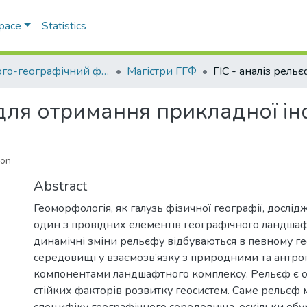
Space
Statistics
Геолого-географічний факультет
Магістри ГГФ
 для отримання прикладної і
ion
Abstract
Геоморфологія, як галузь фізичної географії, дослід
один з провідних елементів географічного ландшафт
динамічні зміни рельєфу відбуваються в певному г
середовищі у взаємозв’язку з природними та антр
компонентами ландшафтного комплексу. Рельєф є о
стійких факторів розвитку геосистем. Саме рельєф 
специфіку географічного середовища, оскільки об