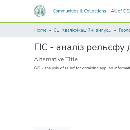
Communities & Collections
All of D
Home
01. Кваліфікаційні випускні роботи здобувачів вищої освіти
ГІС - аналіз рельєфу
Alternative Title
GIS - analysis of relief for obtaining applied informat