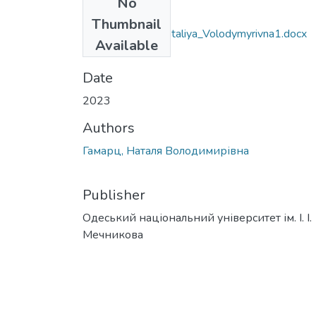
No
Files
Thumbnail
106_Hamarts_Nataliya_Volodymyrivna1.docx
Available
(25.7 KB)
Date
2023
Authors
Гамарц, Наталя Володимирівна
Publisher
Одеський національний університет ім. І. І.
Мечникова