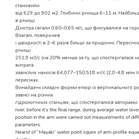
становили
від 629 до 902 м2. Глибини річища 6–11 м. Найбіль
в річищі
Дністра сягали 0,60–0,65 м/с, що фіксувалися на гор
Взагалі, поверхнев
і швидкості в 2–6 разів більші за придонні. Пересічн
річищі
251,9 м3/с (на 20% менша за ту, що спостерігалася на
витрата
завислих наносів 64,077–150,518 кг/с (2,0-4,8 млн т
пересіках.
Винайдені складні форми епюр із вертикального ро
зависі на різних
гідрологічних станціях, що спостерігалися авторами.
river, before it’s the final range, during average water leve
position in the arm were carried out measurements of diff
parameters.
Nearst of “Mayaki” water point squire of arm-profile eq