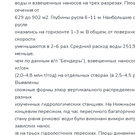
воды и взвешенных наносов на трех разрезах. Пл
сечения от
629 до 902 м2. Глубины русла 6–11 м. Наибольшие 
русле
оказались на горизонте 1–3 м. В общем, от поверхн
скорости
уменьшаются в 2–6 раз. Средний расход воды 251,9
меньше,
чем по данным в/п “Бендеры”), взвешенных наносо
кг/сек
(2,0–4,8 млн т/год) на отдельных створах (в 2,5–4,5 
Выявлены
сложные формы эпюр вертикального распределени
разных
изученных гидрологических станциях. На Нижньому
кінцевим пересіком, під час пересічного багаторічн
стану рівня річкової води були виконані виміри вит
завислих нанос
ів на трьох гідрологічних пересіках. Площі динаміч