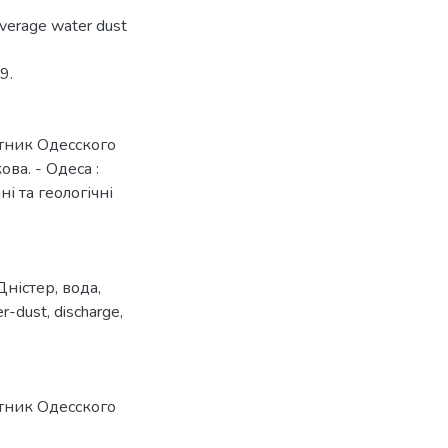
Average water dust
9.
стник Одесского
ва. - Одеса :
ні та геологічні
Дністер
,
вода
,
r-dust
,
discharge
,
стник Одесского