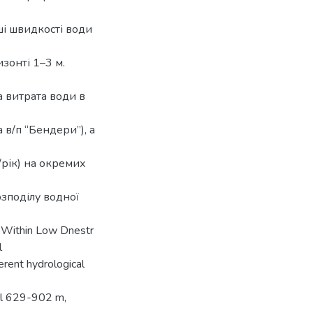
ші швидкості води
изонті 1–3 м.
а витрата води в
 в/п “Бендери”), а
/рік) на окремих
зподілу водної
 Within Low Dnestr
l
erent hydrological
ual 629-902 m,