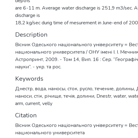
depths
are 6-11 m. Average water discharge is 251,9 m3/sec. 
discharge is
18,2 kg/sec durig time of mesurement in June-end of 200
Description
Вiсник Одеського нацiонального унiверситету = Ве
национального университета / ОНУ імені І. І. Мечнико
Астропринт, 2009. - Том 14, Вип. 16 : Сер. “Географіч
науки”. - укр. та рос.
Keywords
Днестр
,
вода
,
наносы
,
сток
,
русло
,
течение
,
долины
,
наноси
,
стік
,
річище
,
течія
,
долини
,
Dnestr
,
water
,
wate
arm
,
current
,
velly
Citation
Вiсник Одеського нацiонального унiверситету = Ве
национального университета