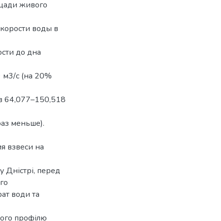
ощади живого
скорости воды в
ости до дна
 м3/с (на 20%
в 64,077–150,518
раз меньше).
я взвеси на
 Дністрі, перед
ого
рат води та
ного профілю