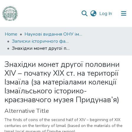
(current)
Log In
Communities
Home
Наукові видання ОНУ імені І. І. Мечникова
&
Записки історичного факультету
Collections
Знахідки монет другої половини XIV – початку XІХ ст. на території Ізмаїла (за матеріалами колекції Ізмаїльського історико-краєзнавчого музея Придунав’я)
All of DSpace
Знахідки монет другої половини
XIV – початку XІХ ст. на території
Statistics
Ізмаїла (за матеріалами колекції
Ізмаїльського історико-
краєзнавчого музея Придунав’я)
Alternative Title
The finds of coins of the second half of XIV – beginning of XIX
centuries on the territory of Izmail (based on the materials of the
Izmail local museum of Danube region)