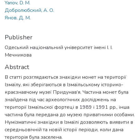
Yanov, D. M.
Добролюбский, А. О.
Янов, Д. М.
Publisher
Одеський національний університет імені І. І.
Мечникова
Abstract
В статті розглядаються знахідки монет на території
Ізмаїлу, які зберігаються в Ізмаїльському історико-
краєзнавчому музеї Придунав’я. Частина монет була
знайдена під час археологічних досліджень на
території Ізмаїльскої фортеці в 1989 і 1991 рр., інша
частина була передана до музею приватними особами.
Нумізматичні знахідки в Ізмаїлі дозволяють виявити в
середньовічній та новій історії періоди, коли дана
територія була заселена.