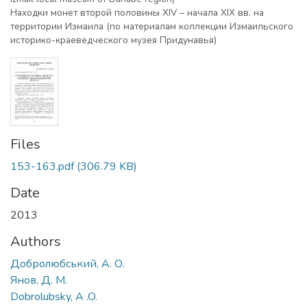
Находки монет второй половины XIV – начала XІХ вв. на
территории Измаила (по материалам коллекции Измаильского
историко-краеведческого музея Придунавья)
Files
153-163.pdf
(306.79 KB)
Date
2013
Authors
Добролюбський, А. О.
Янов, Д. М.
Dobrolubsky, A .O.