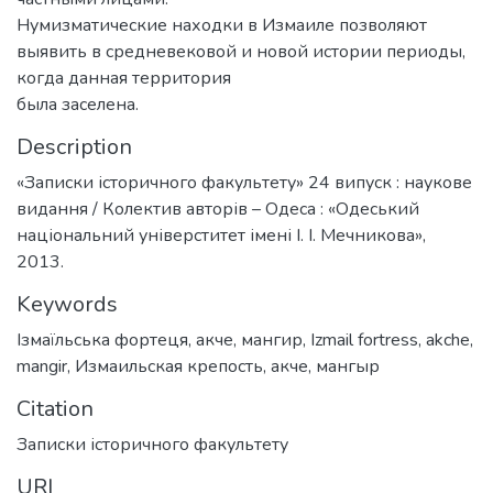
Нумизматические находки в Измаиле позволяют
выявить в средневековой и новой истории периоды,
когда данная территория
была заселена.
Description
«Записки історичного факультету» 24 випуск : наукове
видання / Колектив авторів – Одеса : «Одеський
національний універститет імені І. І. Мечникова»,
2013.
Keywords
Ізмаїльська фортеця
,
акче
,
мангир
,
Izmail fortress
,
akche
,
mangir
,
Измаильская крепость
,
акче
,
мангыр
Citation
Записки історичного факультету
URI