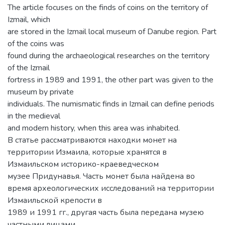
The article focuses on the finds of coins on the territory of
Izmail, which
are stored in the Izmail local museum of Danube region. Part
of the coins was
found during the archaeological researches on the territory
of the Izmail
fortress in 1989 and 1991, the other part was given to the
museum by private
individuals. The numismatic finds in Izmail can define periods
in the medieval
and modern history, when this area was inhabited.
В статье рассматриваются находки монет на
территории Измаила, которые хранятся в
Измаильском историко-краеведческом
музее Придунавья. Часть монет была найдена во
время археологических исследований на территории
Измаильской крепости в
1989 и 1991 гг., другая часть была передана музею
частными лицами.