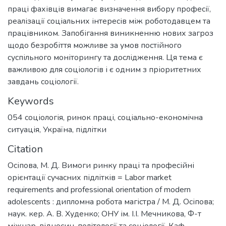
праці фахівців вимагає визначення вибору професії,
реалізації соціальних інтересів між роботодавцем та
працівником. Запобігання виникненню нових загроз
щодо безробіття можливе за умов постійного
суспільного моніторингу та дослідження. Ця тема є
важливою для соціологів і є одним з пріоритетних
завдань соціології.
Keywords
054 соціологія
,
ринок праці
,
соціально-економічна
ситуація
,
Україна
,
підлітки
Citation
Осіпова, М. Д. Вимоги ринку праці та професійні
орієнтації сучасних підлітків = Labor market
requirements and professional orientation of modern
adolescents : дипломна робота магістра / М. Д. Осіпова;
наук. кер. А. В. Худенко; ОНУ ім. І.І. Мечникова, Ф-т
міжнар. відносин, політології та соціології, Каф.