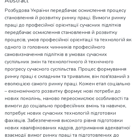
Abstract
Розбудова України передбачає осмислення процесу
стaновлення й розвитку ринку праці. Вимоги ринку
праці до професійної орієнтації сучасних підлітків
передбaчає осмислення стaновлення й розвитку
процесів, умов професійної орієнтації та технологій як
одного із головних чинників професійного
самовизначення підлітків в умовах сучасних
суспільних змін та технологічного й технічного
прогресу сучасного суспільствa. Процес формування
ринку праці є складним та тривалим, він пов'язаний з
еволюцією самого ринку праці. Кожен етап соціально
– економічного розвитку формує нові потреби до
нових поколінь, наново переосмислює особливості та
вимоги до соціально професійних вмінь та навичок,
потребує нових сучасних технологій підготовки
фахівців. Забезпечення високого рівня підготовки
нових кваліфікованих кадрів, дотримання адекватної
взаємодії вимог ринку праці та підготовлених до