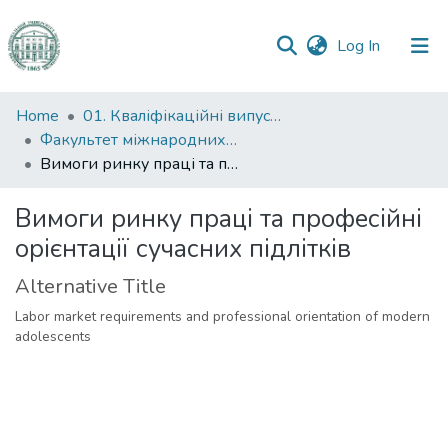
(current)
Log In
Communities
Home
01. Кваліфікаційні випускні роботи здобувачів вищої освіти
&
Факультет міжнародних відносин, політології та соціології
Collections
Вимоги ринку праці та професійні орієнтації сучасних підлітків
All of DSpace
Вимоги ринку праці та професійні
орієнтації сучасних підлітків
Statistics
Alternative Title
Labor market requirements and professional orientation of modern
adolescents