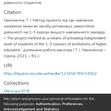
діяльність студентів
Citation
Наконечна, Т. І. Метод проекту під час навчання
іноземної мови як засобу активізації самостійної
діяльності на 1-3 курсах вищого навчального закладу
= The project method as a means of activating independent
work of students of the 1-3 courses of institutions of higher
education : дипломна робота магістра / Т. І. Наконечна. –
Одеса, 2021. – 81 с.
URI
https://dspace.onu.edu.ua/handle/123456789/34002
Collections
Магістри РГФ
We collect and process your personal information for the
Full item page
following purposes:
Authentication, Preferences,
Acknowledgement and Statistics
.