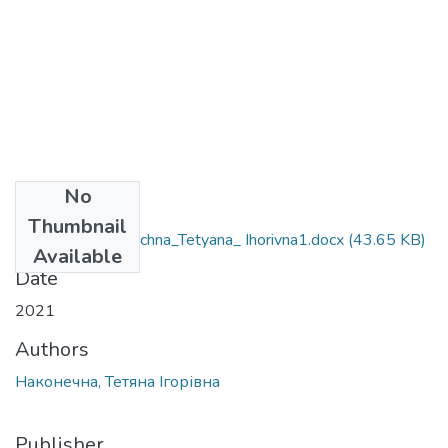
No
Files
Thumbnail
035.041_Nakonechna_Tetyana_ Ihorivna1.docx
(43.65 KB)
Available
Date
2021
Authors
Наконечна, Тетяна Ігорівна
Publisher