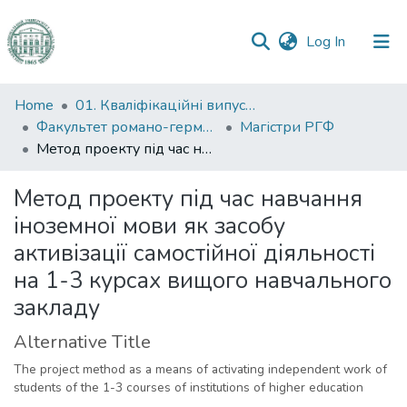
(current)
Log In
Communities
Home
01. Кваліфікаційні випускні роботи здобувачів вищої освіти
&
Факультет романо-германської філології
Магістри РГФ
Collections
Метод проекту під час навчання іноземної мови як засобу активізації самостійної діяльності на 1-3 курсах вищого навчального закладу
All of DSpace
Метод проекту під час навчання
іноземної мови як засобу
Statistics
активізації самостійної діяльності
на 1-3 курсах вищого навчального
закладу
Alternative Title
The project method as a means of activating independent work of
students of the 1-3 courses of institutions of higher education