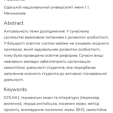
Одеській національний університет імені І. І.
Мечникова
Abstract
Актуальність теми дослідження. У сучасному
суспільстві важливим питанням є розвиток особистості.
У більшості освітніх систем майже не існувало жодного
критерію, який задовольняє розвиток особистості,
тому була проведена освітня реформа. Сучасні вищі
навчальні заклади забезпечують організацію
самостійної діяльності студентів, яка передбачає
залучення кожного студента до активної пізнавальної
діяльності.
Keywords
035.041 германські мови та літератури (переклад
включно), перша англійська
,
іноземні мови
,
метод
проекту
,
викладання іноземної мови
,
ВНЗ
,
самостійна