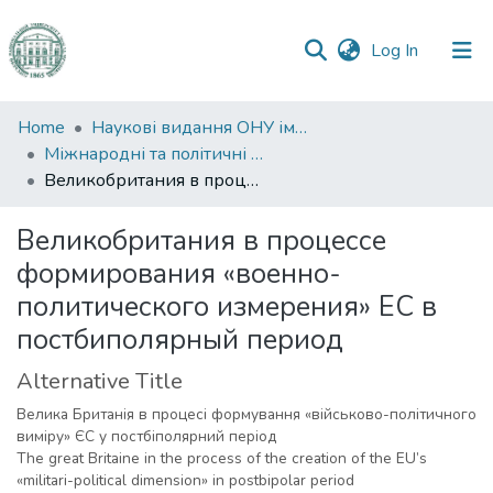
(current)
Log In
Communities
Home
Наукові видання ОНУ імені І. І. Мечникова
&
Міжнародні та політичні дослідження
Collections
Великобритания в процессе формирования «военно-политического измерения» ЕС в постбиполярный период
All of DSpace
Великобритания в процессе
формирования «военно-
Statistics
политического измерения» ЕС в
постбиполярный период
Alternative Title
Велика Британія в процесі формування «військово-політичного
виміру» ЄС у постбіполярний період
The great Britaine in the process of the creation of the EU’s
«militari-political dimension» in postbipolar period