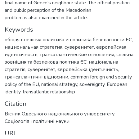
final name of Geece’s neighbour state. The official position
and public perception of the Macedonian
problem is also examined in the article.
Keywords
общая внешняя политика и политика безопасности ЕС
,
национальная стратегия
,
суверенитет
,
европейская
идентичность
,
трансатлантические отношения
,
спільна
зовнішня та безпекова політика ЄС
,
національна
стратегія
,
суверенітет
,
європейська ідентичність
,
трансатлантичні відносини
,
сommon foreign and security
policy of the EU
,
national strategy
,
sovereignty
,
European
identity
,
transatlantic relationship
Citation
Вісник Одеського національного університету.
Соціологія і політичні науки
URI