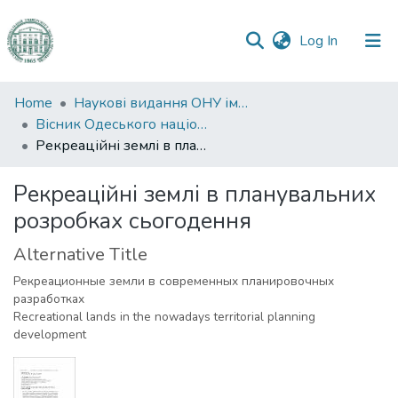
(current)
Log In
Communities
Home
Наукові видання ОНУ імені І. І. Мечникова
&
Вісник Одеського національного університету. Географічні та геологічні науки
Collections
Рекреаційні землі в планувальних розробках сьогодення
All of DSpace
Рекреаційні землі в планувальних
розробках сьогодення
Statistics
Alternative Title
Рекреационные земли в современных планировочных
разработках
Recreational lands in the nowadays territorial planning
development