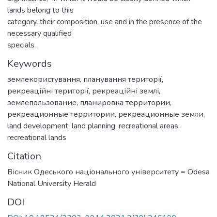
lands belong to this
category, their composition, use and in the presence of the
necessary qualified
specials.
Keywords
землекористування
,
планування території
,
рекреаційні території
,
рекреаційні землі
,
землепользование
,
планировка территории
,
рекреационные территории
,
рекреационные земли
,
land development
,
land planning
,
recreational areas
,
recreational lands
Citation
Вісник Одеського національного університету = Odesa
National University Herald
DOI