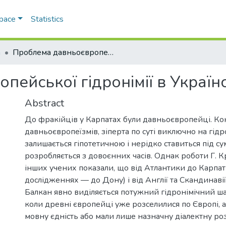
Space
Statistics
а
Проблема давньоєвропейської гідронімії в Українських Карпатах (I)
ейської гідронімії в Українс
Abstract
До фракійців у Карпатах були давньоєвропейці. Ко
давньоєвропеїзмів, зіперта по суті виключно на гідро
залишається гіпотетичною і нерідко ставиться під су
розробляється з довоєнних часів. Однак роботи Г. Кр
інших учених показали, що від Атлантики до Карпат 
дослідженнях — до Дону) і від Англії та Скандинавії
Балкан явно виділяється потужний гідронімічний шар
коли древні європейці уже розселилися по Європі, 
мовну єдність або мали лише назначну діалектну роз