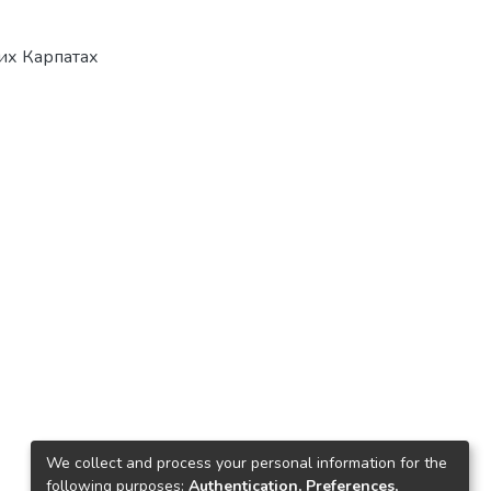
их Карпатах
We collect and process your personal information for the
following purposes:
Authentication, Preferences,