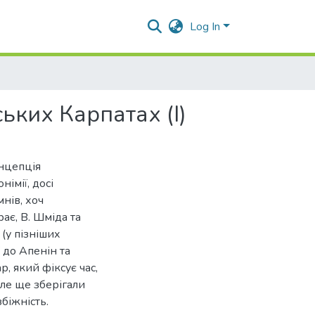
Log In
ьких Карпатах (I)
нцепція
німії, досі
мнів, хоч
ає, В. Шміда та
(у пізніших
 до Апенін та
, який фіксує час,
але ще зберігали
біжність.