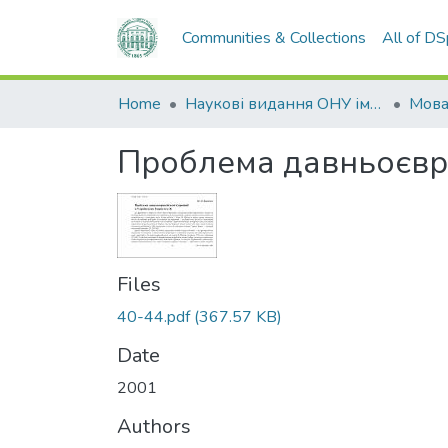
Communities & Collections
All of D
Home
Наукові видання ОНУ імені І. І. Мечникова
Мов
Проблема давньоєвроп
Files
40-44.pdf
(367.57 KB)
Date
2001
Authors