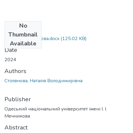
No
Files
Thumbnail
035.041_Столянова.docx
(125.02 KB)
Available
Date
2024
Authors
Столянова, Наталія Володимирівна
Publisher
Одеський національний університет імені І. І.
Мечникова
Abstract