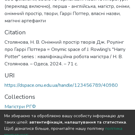
(переклад включно), перша - англійська
,
магістр
,
оніми
,
онімний простір
,
твори
,
Гаррі Поттер
,
власні назви
,
магічні артефакти
Citation
Столянова, Н. В. Онімний простір творів Дж. Роулінг
про Гаррі Поттера = Onymic space of J. Rowling's "Harry
Potter" series : кваліфікаційна робота магістра / Н. В.
Столянова. – Одеса, 2024. – 71 с.
URI
https://dspace.onu.edu.ua/handle/123456789/40980
Collections
Магістри РГФ
Ми збираємо та обробляємо вашу особисту інформацію для
Full item page
таких цілей:
автентифікація, налаштування та статистика
.
Щоб дізнатися більше, прочитайте нашу політику
політика
приватності
.