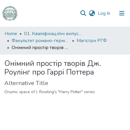
(current)
Log In
Communities
Home
01. Кваліфікаційні випускні роботи здобувачів вищої освіти
&
Факультет романо-германської філології
Магістри РГФ
Collections
Онімний простір творів Дж. Роулінг про Гаррі Поттера
All of DSpace
Онімний простір творів Дж.
Роулінг про Гаррі Поттера
Statistics
Alternative Title
Onymic space of J. Rowling's "Harry Potter" series