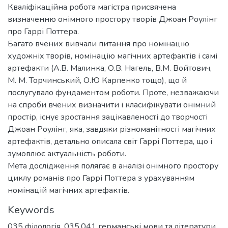
Кваліфікаційна робота магістра присвячена
визначенню онімного простору творів Джоан Роулінг
про Гаррі Поттера.
Багато вчених вивчали питання про номінацію
художніх творів, номінацію магічних артефактів і самі
артефакти (А.В. Малинка, О.В. Нагель, В.М. Войтович,
М. М. Торчинський, О.Ю Карпенко тощо), що й
послугувало фундаментом роботи. Проте, незважаючи
на спроби вчених визначити і класифікувати онімний
простір, існує зростання зацікавленості до творчості
Джоан Роулінг, яка, завдяки різноманітності магічних
артефактів, детально описала світ Гаррі Поттера, що і
зумовлює актуальність роботи.
Мета дослідження полягає в аналізі онімного простору
циклу романів про Гаррі Поттера з урахуванням
номінацій магічних артефактів.
Keywords
035 філологія
,
035.041 германські мови та літератури