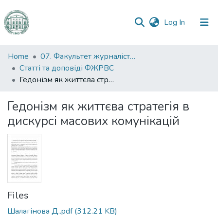
(current)
Log In
Communities
Home
07. Факультет журналістики, реклами та видавничої справи
&
Статті та доповіді ФЖРВС
Collections
Гедонізм як життєва стратегія в дискурсі масових комунікацій
All of DSpace
Гедонізм як життєва стратегія в
дискурсі масових комунікацій
Statistics
Files
Шалагінова Д..pdf
(312.21 KB)