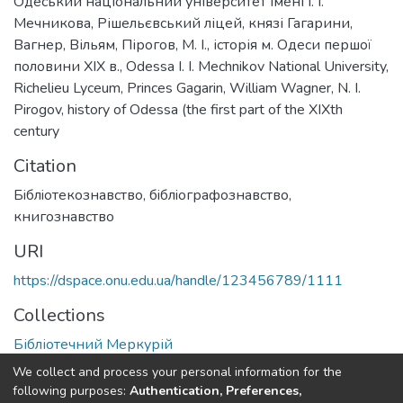
Одеський національний університет імені І. І.
Мечникова
,
Рішельєвський ліцей
,
князі Гагарини
,
Вагнер, Вільям
,
Пірогов, М. І.
,
історія м. Одеси першої
половини XIX в.
,
Odessa I. I. Mechnikov National University
,
Richelieu Lyceum
,
Princes Gagarin
,
William Wagner
,
N. I.
Pirogov
,
history of Odessa (the first part of the XIXth
century
Citation
Бiблiотекознавство, бiблiографознавство,
книгознавство
URI
https://dspace.onu.edu.ua/handle/123456789/1111
Collections
Бібліотечний Меркурій
We collect and process your personal information for the
Full item page
following purposes:
Authentication, Preferences,