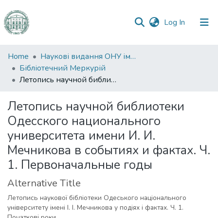
(current)
Log In
Communities
Home
Наукові видання ОНУ імені І. І. Мечникова
&
Бібліотечний Меркурій
Collections
Летопись научной библиотеки Одесского национального университета имени И. И. Мечникова в событиях и фактах. Ч. 1. Первоначальные годы
All of DSpace
Летопись научной библиотеки
Одесского национального
Statistics
университета имени И. И.
Мечникова в событиях и фактах. Ч.
1. Первоначальные годы
Alternative Title
Летопись наукової бібліотеки Одеського національного
університету імені І. І. Мечникова у подіях і фактах. Ч. 1.
Початкові роки