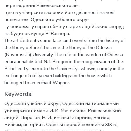
перетворенні Рішельєвського лі-
цею в університет за роки його діяльності на чолі
попечителя Одеського учбового окру-
гу, зокрема, у справі обміну старих ліцейських споруд
на будинок купця В. Вагнера.
The article treats some facts and events from the history of
the library before it became the library of the Odessa
(Novorossiia) University. The role of the warden of Odessa
educational district N. I. Pirogov in the reorganization of the
Richelieu Lyceum into the University isshown, namely in the
exchange of old lyceum buildings for the house which
belonged to amerchant Wagner.
Keywords
Одесский учебный округ
,
Одесский национальный
университет имени И. И. Мечникова
,
Ришельевский
лицей
,
Пирогов, Н. И.
,
князья Гагарины
,
Вагнер,
Вильям
,
история г. Одессы первой половины XIX в.
,