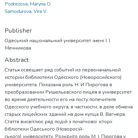
Podrezova, Maryna O.
Samodurova, Vira V.
Publisher
Одеський національний університет імені І. І.
Мечникова
Abstract
Статья освещает ряд событий из первоначальной
истории библиотеки Одесского (Новоросийского)
университета. Показана роль Н. И Пирогова в
преобразовании Ришельевского лицея в университет
во время деятельности его на посту попечителя
Одесского учебного округа, в частности, в деле обмена
старых лицейских зданий на дом купца В. Вагнера.
Стаття висвітлює ряд подій з початкової історії
бібліотеки Одеського (Новоросій-
ського) університету. Розкрито роль М. І. Пірогова у