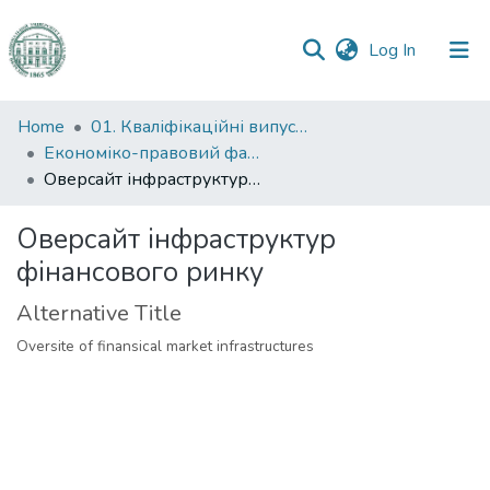
(current)
Log In
Communities
Home
01. Кваліфікаційні випускні роботи здобувачів вищої освіти
&
Економіко-правовий факультет
Collections
Оверсайт інфраструктур фінансового ринку
All of DSpace
Оверсайт інфраструктур
фінансового ринку
Statistics
Alternative Title
Oversite of finansical market infrastructures