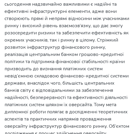
сьогодення надзвичайно важливими є надійні та
ефективні інфраструктурні елементи, адже вони
створюють прямі й непрямі відносини між учасниками
ринку і високий рівень взаємозв’язку, що дає змогу
розосередити ризики та забезпечити ефективність як
окремих учасників, так і ринку в цілому. Стрімкий
розвиток інфраструктур фінансового ринку,
реалізація центральним банком грошово-кредитної
політики та підтримка фінансової стабільності країни
призводить до визнання платіжних систем
невід’ємною складовою фінансово-кредитної системи
держави, внаслідок чого, більшість центральних
банків світу є відповідальними за забезпечення
надійності, безперервності та ефективності діяльності
платіжних систем шляхом їх оверсайта. Тому мета
дипломної роботи полягає в дослідженні теоретичних
аспектів та практичних напрямів провадження
оверсайту інфраструктур фінансового ринку. Об’єктом
дослідження є процес здійснення оверсайту