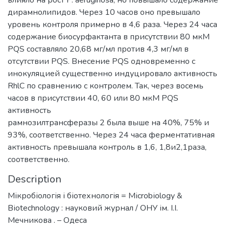
дирамнолипидов. Через 10 часов оно превышало
уровень контроля примерно в 4,6 раза. Через 24 часа
содержание биосурфактанта в присутствии 80 мкМ
PQS составляло 20,68 мг/мл против 4,3 мг/мл в
отсутствии PQS. Внесение PQS одновременно с
инокуляцией существенно индуцировало активность
RhlC по сравнению с контролем. Так, через восемь
часов в присутствии 40, 60 или 80 мкМ PQS
активность
рамнозилтрансферазы 2 была выше на 40%, 75% и
93%, соответственно. Через 24 часа ферментативная
активность превышала контроль в 1,6, 1,8и2,1раза,
соответственно.
Description
Мікробіологія і біотехнологія = Mіcrobіology &
Bіotechnology : науковий журнал / ОНУ ім. І.І.
Мечникова . – Одеса