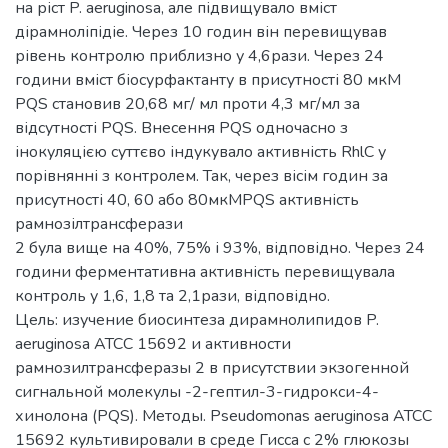
на ріст P. aeruginosa, але підвищувало вміст
дірамноліпідіе. Через 10 годин він перевищував
рівень контролю приблизно у 4,6рази. Через 24
години вміст біосурфактанту в присутності 80 мкМ
PQS становив 20,68 мг/ мл проти 4,3 мг/мл за
відсутності PQS. Внесення PQS одночасно з
інокуляцією суттєво індукувало активність RhlC у
порівнянні з контролем. Так, через вісім годин за
присутності 40, 60 або 80мкМPQS активність
рамнозілтрансферази
2 була вище на 40%, 75% і 93%, відповідно. Через 24
години ферментативна активність перевищувала
контроль у 1,6, 1,8 та 2,1рази, відповідно.
Цель: изучение биосинтеза дирамнолипидов P.
aeruginosa ATCC 15692 и активности
рамнозилтрансферазы 2 в присутствии экзогенной
сигнальной молекулы -2-гептил-3-гидрокси-4-
хинолона (PQS). Методы. Pseudomonas aeruginosa ATCC
15692 культивировали в среде Гисса с 2% глюкозы