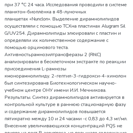
при 37 °С 24 часа. Исследования проводили в системе
планктон-биоплёнка в 48-луночных
планшетах «Nunclon». Выделение дирамнолипидов
осуществляли с помощью ТСХна пластинах Alugram Sil
G/UV254. Дирамнолипиды элюировали с пластин и
определяли их количественное содержание с
помощью орцинового теста.
Активностьрамнозилтрансферазы 2 (RhlC)
анализировали в бесклеточном экстракте по реакции
присоединения L-рамнозы
кмонорамнолипиду. 2-гептил-3-гидрокси-4-хинолон
был синтезированв Биотехнологическом научно-
учебном центре ОНУ имени И.И. Мечникова.
Результаты. Синтез дирамнолипидов активируется в
контрольной культуре в раннюю стационарную фазу
и содержание дирамнолипидов повышается
пятикратно между 10 и 24 часами -с 0,83 до 4,3 мг/мл.
Внесение увеличивающихся концентраций PQS не
влияло на рост P. aeruginosa, но повышало содержание