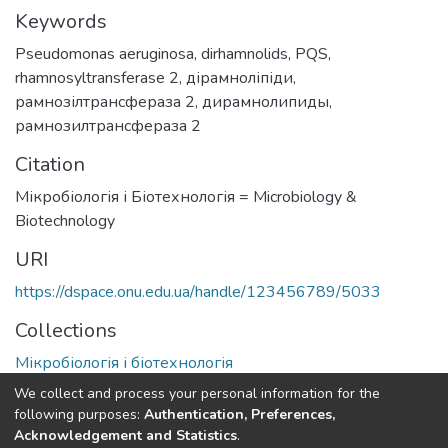
Keywords
Pseudomonas aeruginosa
,
dirhamnolids
,
PQS
,
rhamnosyltransferase 2
,
дірамноліпіди
,
рамнозілтрансфераза 2
,
дирамнолипиды
,
рамнозилтрансфераза 2
Citation
Мікробіологія і Біотехнологія = Microbiology &
Biotechnology
URI
https://dspace.onu.edu.ua/handle/123456789/5033
Collections
Мікробіологія і біотехнологія
We collect and process your personal information for the
Full item page
following purposes:
Authentication, Preferences,
Acknowledgement and Statistics
.