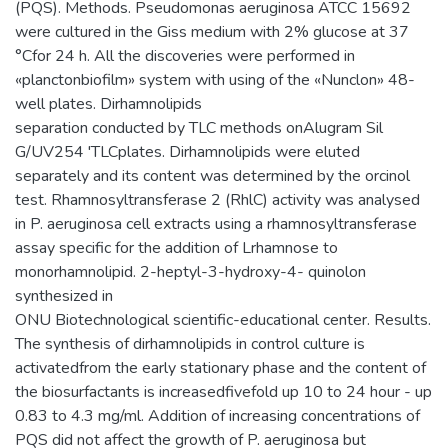
(PQS). Methods. Pseudomonas aeruginosa ATCC 15692
were cultured in the Giss medium with 2% glucose at 37
°Сfor 24 h. All the discoveries were performed in
«planctonbiofilm» system with using of the «Nunclon» 48-
well plates. Dirhamnolipids
separation conducted by TLC methods onAlugram Sil
G/UV254 'TLCplates. Dirhamnolipids were eluted
separately and its content was determined by the orcinol
test. Rhamnosyltransferase 2 (RhlC) activity was analysed
in P. aeruginosa cell extracts using a rhamnosyltransferase
assay specific for the addition of Lrhamnose to
monorhamnolipid. 2-heptyl-3-hydroxy-4- quinolon
synthesized in
ONU Biotechnological scientific-educational center. Results.
The synthesis of dirhamnolipids in control culture is
activatedfrom the early stationary phase and the content of
the biosurfactants is increasedfivefold up 10 to 24 hour - up
0.83 to 4.3 mg/ml. Addition of increasing concentrations of
PQS did not affect the growth of P. aeruginosa but