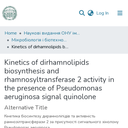
(current)
Log In
Communities
Home
Наукові видання ОНУ імені І. І. Мечникова
&
Мікробіологія і біотехнологія
Collections
Kinetics of dirhamnolipids biosynthesis and rhamnosyltransferase 2 activity in the presence of Pseudomonas aeruginosa signal quinolone
All of DSpace
Kinetics of dirhamnolipids
biosynthesis and
Statistics
rhamnosyltransferase 2 activity in
the presence of Pseudomonas
aeruginosa signal quinolone
Alternative Title
Кінетика біосинтезу дирамноліпідів та активність
рамнозілтрансферази 2 за присутності сигнального хінолону
Pseudomonas aeruginosa