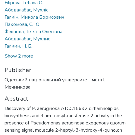
Filipova, Tetiana O.
Абедалабас, Мухліс
Галкін, Микола Борисович
Пахомова, Є. Ю.
Філіпова, Тетяна Олегівна
Абедалабас, Мухлис
Галкин, Н. Б.
Show 2 more
Publisher
Одеський національний університет імені І. І.
Мечникова
Abstract
Discovery of P. aeruginosa ATCC15692 dirhamnolipids
biosynthesis and rham- nosyltransferase 2 activity in the
presence of Pseudomonas aeruginosa exogenous quorum
sensing signal molecule 2-heptyl-3-hydroxy-4-quinolon