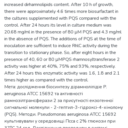
increased dirhamnolipids content. After 10 h of growth,
there were approximately 4.6 times more biosurfactant in
the cultures supplemented with PQS compared with the
control. After 24 hours its level in culture medium was
20.68 mg/ml in the presence of 80 μM PQS and 4.3 mg/ml
in the absence of PQS. The additions of PQS at the time of
inoculation are sufficient to induce RhlC activity during the
transition to stationary phase. So, after eight hours in the
presence of 40, 60 or 80 μMPQS rhamnosyltransferase 2
activity was higher at 40%, 75% and 93%, respectively.
After 24 hours this enzymatic activity was 1.6, 1.8 and 2.1
times higher as compared with the control.
Мета: дослідження біосинтезу дірамноліпідіе P.
aeruginosa ATCC 15692 та активності
рамнозілтрансферази 2 за присутності екзогенної
сигнальної молекули - 2-гептил-3-гідроксі-4-хінолону
(PQS). Методи. Pseudomonas aeruginosa ATCC 15692
культивували у середовищі Псса с 2% глюкози при
37°С 24 год. Дослідження проводили в системі