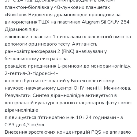
планктон-біоплівка у 48-лункових планшетах
«Nunclon». Виділення дірамноліпідіе проводили за
використання ТШХ на пластинах Alugram Sil G/UV 254.
Дірамноліпіди
елюювали з пластин 1 визначали їх кількісний вміст за
допомоги орцинового тесту. Активність
рамнозілтрансферази 2 (RhlC) аналізували у
безклітинному екстракті за
реакцією приєднання L-рамнози до монорамноліпіду.
2-гептил-3-гідроксі-4-
хінолон був синтезований у Біотехнологічному
науково-навчальному центрі ОНУ імені І.І. Мечникова.
Результати. Синтез дірамноліпідіе активується в
контрольній культурі в ранню стаціонарну фазу і вміст
дірамноліпідіе
підвищується п’ятикратно між 10 і 24 годинами - з
0,83 до 4,3 мг/мл.
Внесення зростаючих концентрацій PQS не впливало