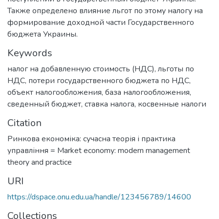
Также определено влияние льгот по этому налогу на
формирова­ние доходной части Государственного
бюджета Украины.
Keywords
налог на добавленную стоимость (НДС)
,
льготы по
НДС
,
потери государственного бюджета по НДС
,
объект налогообложе­ния
,
база налогообложения
,
сведенный бюджет
,
ставка налога
,
косвен­ные налоги
Citation
Ринкова економіка: сучасна теорія і практика
управління = Market economy: modern management
theory and practice
URI
https://dspace.onu.edu.ua/handle/123456789/14600
Collections