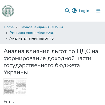
(current)
Log In
Communities
Home
Наукові видання ОНУ імені І. І. Мечникова
&
Ринкова економіка: сучасна теорія і практика управління
Collections
Анализ влияния льгот по НДС на формирование доходной части государственного бюджета Украины
All of DSpace
Анализ влияния льгот по НДС на
формирование доходной части
Statistics
государственного бюджета
Украины
Files