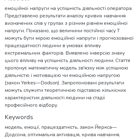
емоційної напруги на успішність діяльності оператора.
Представлено результати аналізу кривих навчання
визначених слів у групах з різним рівнем емоційної
напруги. Показано, що величини постійної часу Т
можуть бути мірою емоційної напруги і прогнозованої
працездатності людини в умовах впливу
екстремальних факторів. Виявлено інверсію знаку
цього впливу на успішність діяльності людини. Стаття
пропонує математичну модель зв'язку між успішною
діяльністю і мотивацією чи емоційною напругою
(закон Yerkes—Dodson). Запропоновані результати
можуть служити теоретичною підставою кількісних
характеристик діяльності людини на стадії
професійного відбору.
Keywords
модель
,
емоції
,
працездатність
,
закон Йеркса—
Додсона
,
оптимальна активація
,
крива навчання
,