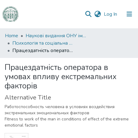
(current)
Log In
Communities
Home
Наукові видання ОНУ імені І. І. Мечникова
&
Психологія та соціальна робота
Collections
Працездатність оператора в умовах впливу екстремальних факторів
All of DSpace
Працездатність оператора в
умовах впливу екстремальних
Statistics
факторів
Alternative Title
Работоспособность человека в условиях воздействия
экстремальных эмоциональных факторов
Fitness to work of the man in conditions of effect of the extreme
emotional factors