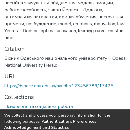
постійна заучування
,
збудження
,
модель
,
эмоции
,
работоспособность
,
закон Йеркса—Додсона
,
оптимальная активация
,
кривая обучения
,
постоянная
времени
,
возбуждение
,
model
,
emotions
,
motivation
,
law
Yerkes—Dodson
,
optimal activation
,
learning curve
,
constant
time
Citation
Вісник Одеського національного університету = Odesa
National University Herald
URI
https://dspace.onu.edu.ua/handle/123456789/17425
Collections
Психологія та соціальна робота
We collect and process your personal information for the
Full item page
following purposes:
Authentication, Preferences,
Acknowledgement and Statistics
.