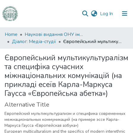
(current)
Log In
Communities
Home
Наукові видання ОНУ імені І. І. Мечникова
&
Діалог: Медіа-студії
Європейський мультикультуралізм та специфіка сучасних міжнаціональних комунікацій (на прикладі есеїв Карла-Маркуса Гаусса «Європейська абетка»)
Collections
Європейський мультикультуралізм
All of DSpace
та специфіка сучасних
міжнаціональних комунікацій (на
Statistics
прикладі есеїв Карла-Маркуса
Гаусса «Європейська абетка»)
Alternative Title
Европейский мультикультурализм и специфика современных
межнациональных коммуникаций (на примере эссе Карла-
Маркуса Гаусса «Европейская азбука»)
European multiculturalism and the specifics of modern interethnic