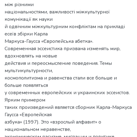
між різними
національностями, важливості міжкультурної
комунікації як науки
й одвічним міжкультурним конфліктам на прикладі
есеїв збірки Карла
Маркуса-Гаусса «Європейська абетка».
Современная эссеистика призвана изменять мир,
вдохновлять на новые
действия и переосмысление поведения. Темы
мультикультурности,
космополитизма и равенства стали все больше и
больше появляться
у современных европейских и украинских эссеистов.
Ярким примером
таких произведений является сборник Карла-Маркуса
Гаусса «Европейская
азбука» (1997). Это «взрослый алфавит» о
национальном неравенстве,
экономическом расизме, миграции и политике