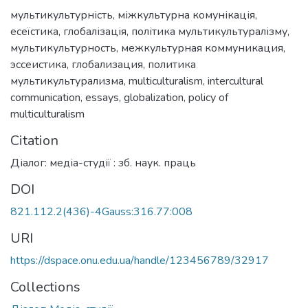
мультикультурність
,
міжкультурна комунікація
,
есеїстика
,
глобалізація
,
політика мультикультуралізму
,
мультикультурность
,
межкультурная коммуникация
,
эссеистика
,
глобализация
,
политика
мультикультурализма
,
multiculturalism
,
intercultural
communication
,
essays
,
globalization
,
policy of
multiculturalism
Citation
Діалог: медіа-студії : зб. наук. праць
DOI
821.112.2(436)-4Gauss:316.77:008
URI
https://dspace.onu.edu.ua/handle/123456789/32917
Collections