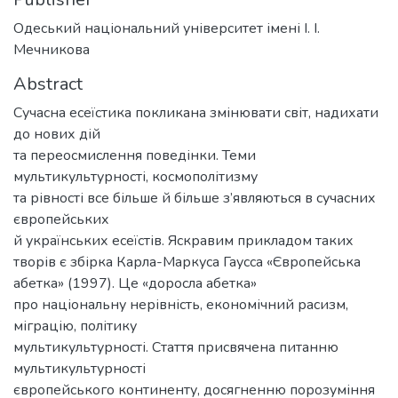
Одеський національний університет імені І. І.
Мечникова
Abstract
Сучасна есеїстика покликана змінювати світ, надихати
до нових дій
та переосмислення поведінки. Теми
мультикультурності, космополітизму
та рівності все більше й більше з’являються в сучасних
європейських
й українських есеїстів. Яскравим прикладом таких
творів є збірка Карла-Маркуса Гаусса «Європейська
абетка» (1997). Це «доросла абетка»
про національну нерівність, економічний расизм,
міграцію, політику
мультикультурності. Стаття присвячена питанню
мультикультурності
європейського континенту, досягненню порозуміння