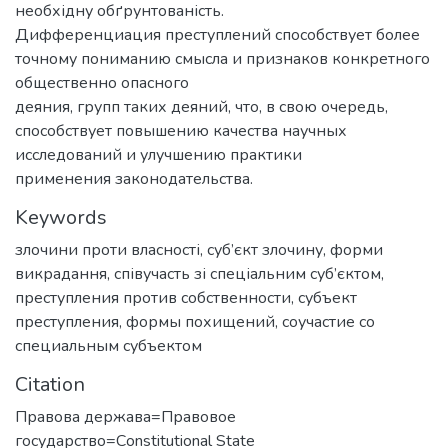
необхідну обґрунтованість.
Дифференциация преступлений способствует более
точному пониманию смысла и признаков конкретного
общественно опасного
деяния, групп таких деяний, что, в свою очередь,
способствует повышению качества научных
исследований и улучшению практики
применения законодательства.
Keywords
злочини проти власності
,
суб’єкт злочину
,
форми
викрадання
,
співучасть зі спеціальним суб’єктом
,
преступления против собственности
,
субъект
преступления
,
формы похищений
,
соучастие со
специальным субъектом
Citation
Правова держава=Правовое
государство=Сonstitutional State