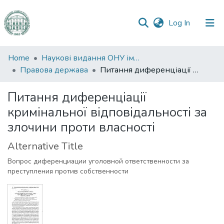
(current)
Log In
Communities
Home
Наукові видання ОНУ імені І. І. Мечникова
&
Правова держава
Питання диференціації кримінальної відповідальності за злочини проти власності
Collections
Питання диференціації
All of DSpace
кримінальної відповідальності за
злочини проти власності
Statistics
Alternative Title
Вопрос диференциации уголовной ответственности за
преступления против собственности