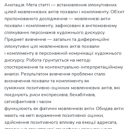
Анотація. Мета статті — встановлення іллокутивних
цілей мовленнєвих актів похвали і компліменту. Об’єкт
пропонованого дослідження — мовленнєві акти
похвали і компліменту, зафіксовані в англомовному
спілкуванні персонажів художнього дискурсу.
Предмет вивчення — загальні та диференційні
іллокутивні цілі мовленнєвих актів похвали
і компліменту в персонажній комунікації художнього
дискурсу. Робота ґрунтується на методі
спостереження та контекстуально-інтерпретаційному
аналізі. Результатом вивчення проблеми стало
визначення похвали та компліменту як
суміжних позитивно-оцінних мовленнєвих актів, які
поєднують риси експресивів, бехабітивів,
сатисфактивів і часом
функціюють як фатичні мовленнєві акти. Обидва акти
мають на меті вираження позитивної оцінки,
здійснення позитивного впливу на емоції адресата,