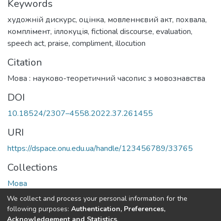
Keywords
художній дискурс
,
оцінка
,
мовленнєвий акт
,
похвала
,
комплімент
,
іллокуція
,
fictional discourse
,
evaluation
,
speech act
,
praise
,
compliment
,
illocution
Citation
Мова : науково-теоретичний часопис з мовознавства
DOI
10.18524/2307–4558.2022.37.261455
URI
https://dspace.onu.edu.ua/handle/123456789/33765
Collections
Мова
We collect and process your personal information for the
Full item page
following purposes:
Authentication, Preferences,
Acknowledgement and Statistics
.