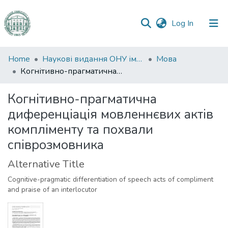
(current)
Log In
Communities
Home
Наукові видання ОНУ імені І. І. Мечникова
Мова
&
Когнітивно-прагматична диференціація мовленнєвих актів компліменту та похвали співрозмовника
Collections
Когнітивно-прагматична
All of DSpace
диференціація мовленнєвих актів
компліменту та похвали
Statistics
співрозмовника
Alternative Title
Cognitive-pragmatic differentiation of speech acts of compliment
and praise of an interlocutor