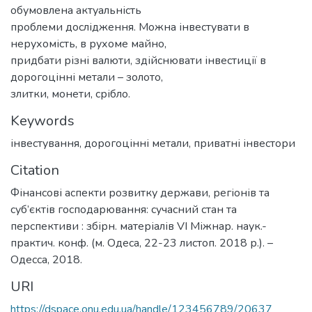
обумовлена актуальність
проблеми дослідження. Можна інвестувати в
нерухомість, в рухоме майно,
придбати різні валюти, здійснювати інвестиції в
дорогоцінні метали – золото,
злитки, монети, срібло.
Keywords
інвестування
,
дорогоцінні метали
,
приватні інвестори
Citation
Фінансові аспекти розвитку держави, регіонів та
суб’єктів господарювання: сучасний стан та
перспективи : збірн. матеріалів VI Міжнар. наук.-
практич. конф. (м. Одеса, 22-23 листоп. 2018 р.). –
Одесса, 2018.
URI
https://dspace.onu.edu.ua/handle/123456789/20637