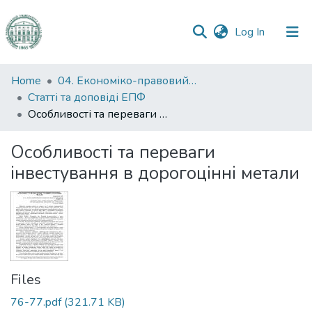
(current)
Log In
Communities
Home
04. Економіко-правовий факультет
&
Статті та доповіді ЕПФ
Collections
Особливості та переваги інвестування в дорогоцінні метали
All of DSpace
Особливості та переваги
інвестування в дорогоцінні метали
Statistics
Files
76-77.pdf
(321.71 KB)