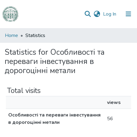
(current)
Log In
Communities
Home
Statistics
&
Collections
Statistics for Особливості та
переваги інвестування в
All of DSpace
дорогоцінні метали
Total visits
views
Особливості та переваги інвестування
56
в дорогоцінні метали