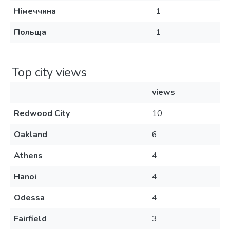
Німеччина
1
Польща
1
Top city views
views
Redwood City
10
Oakland
6
Athens
4
Hanoi
4
Odessa
4
Fairfield
3