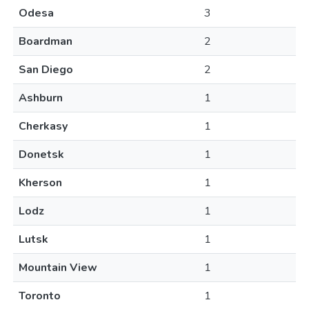
Odesa
3
Boardman
2
San Diego
2
Ashburn
1
Cherkasy
1
Donetsk
1
Kherson
1
Lodz
1
Lutsk
1
Mountain View
1
Toronto
1