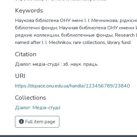
Keywords
Наукова бібліотека ОНУ імені І. І. Мечникова
,
рідкісн
бібліотечні фонди
,
Научная библиотека ОНУ имени 
редкие коллекции
,
библиотечные фонды
,
Research 
named after I. I. Mechnikov
,
rare collections
,
library fund
Citation
Діалог: медіа-студії : зб. наук. праць
URI
https://dspace.onu.edu.ua/handle/123456789/23840
Collections
Діалог: Медіа-студії
Full item page