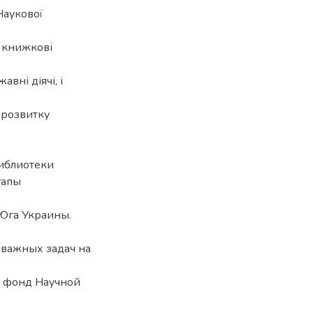
Наукової
 книжкові
вні діячі, і
я розвитку
библиотеки
тапы
Юга Украины.
 важных задач на
й фонд Научной