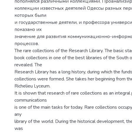
пополнялся различными коллекциями. Проанализ
коллекции известных деятелей Одессы разных пер
которых были
и государственные деятели, и профессора университ
показано их
значение для развития коммуникационно-инфор
процессов.
The rare collections of the Research Library. The basic st
book collections in one of the best libraries of the South 
revealed. The
Research Library has a long history, during which the fund
collections were formed. She takes her beginning from the
Richelieu Lyceum.
It is shown that research of rare collections as an integral 
communications
is one of the main tasks for today. Rare collections occupy
any
library of the world. During the historical development, t
was