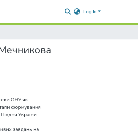
Log In
І. Мечникова
отеки ОНУ як
етапи формування
Півдня України.
ливих завдань на