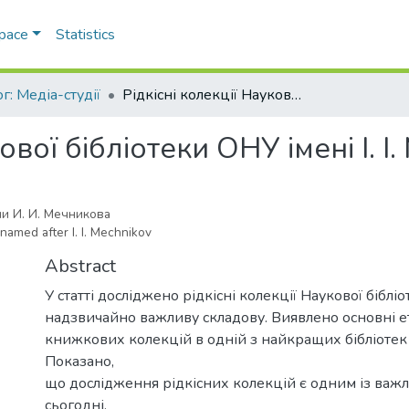
Space
Statistics
г: Медіа-студії
Рідкісні колекції Наукової бібліотеки ОНУ імені І. І. Мечникова
ової бібліотеки ОНУ імені І. 
и И. И. Мечникова
named after I. I. Mechnikov
Abstract
У статті досліджено рідкісні колекції Наукової біблі
надзвичайно важливу складову. Виявлено основні 
книжкових колекцій в одній з найкращих бібліотек 
Показано,
що дослідження рідкісних колекцій є одним із важ
сьогодні.