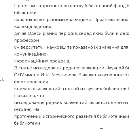
Протягом історичного розвитку бібліотечний фонд 
бібліотеки
поповнювався різними колекціями. Проаналізовано
колекції відомих
діячів Одеси різних періодів, серед яких були й держа
професори
університету, і науковці та показано їх значення дл
комунікаційно-
інформаційних процесів.
В статье исследованы редкие коллекции Научной 
ОНУ имени И. И. Мечникова. Выявлены основные э
І.
формирования
книжных коллекций в одной из лучших библиотек 
Показано, что
исследование редких коллекций является одной из
сегодня. На
протяжении исторического развития библиотечны
библиотеки