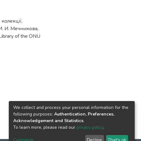
і колекції
,
И. И. Мечникова
,
Library of the ONU
We collect and process your personal information for the
following purposes:
Authentication, Preferences,
Acknowledgement and Statistics
.
To learn more, please read our
privacy policy
.
Customize
Decline
That's ok