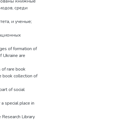
ированы книжные
иодов, среди
ета, и ученые;
мационных
ages of formation of
of Ukraine are
s of rare book
 book collection of
part of social
 a special place in
he Research Library