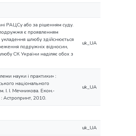
ні РАЦСу або за рішенням суду.
 подружжя є проявленням
ки укладення шлюбу здійснюється
uk_UA
ереження подружніх відносин,
любу СК України наділяє обох з
леми науки і практики» :
еського національного
uk_UA
м. І. І. Мечникова. Екон.-
а : Астропринт, 2010.
uk_UA