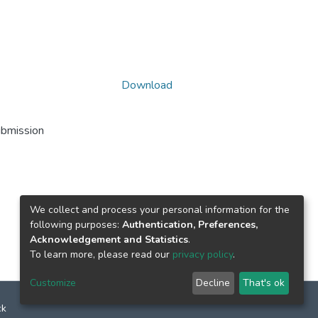
Download
ubmission
We collect and process your personal information for the
following purposes:
Authentication, Preferences,
Acknowledgement and Statistics
.
To learn more, please read our
privacy policy
.
Customize
Decline
That's ok
ck