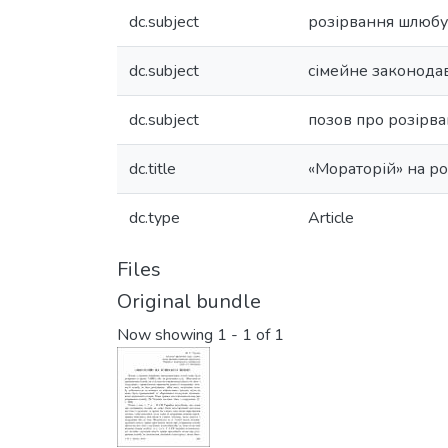
dc.subject
розірвання шлюбу
dc.subject
сімейне законода
dc.subject
позов про розірв
dc.title
«Мораторій» на р
dc.type
Article
Files
Original bundle
Now showing
1 - 1 of 1