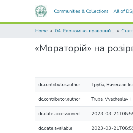
Communities & Collections
All of D
Home
04. Економіко-правовий факультет
Статт
«Мораторій» на розі
dc.contributor.author
Труба, Вячеслав І
dc.contributor.author
Truba, Vyacheslav I.
dc.date.accessioned
2023-03-21T08:5
dc.date.available
2023-03-21T08:5