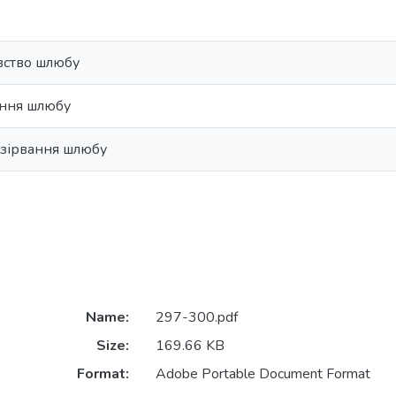
вство шлюбу
ання шлюбу
озірвання шлюбу
Name:
297-300.pdf
Size:
169.66 KB
Format:
Adobe Portable Document Format