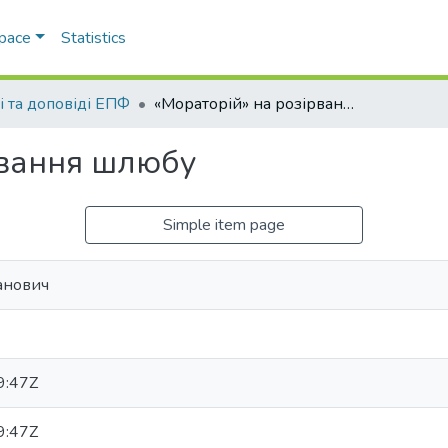
Space
Statistics
і та доповіді ЕПФ
«Мораторій» на розірвання шлюбу
рвання шлюбу
Simple item page
ванович
9:47Z
9:47Z