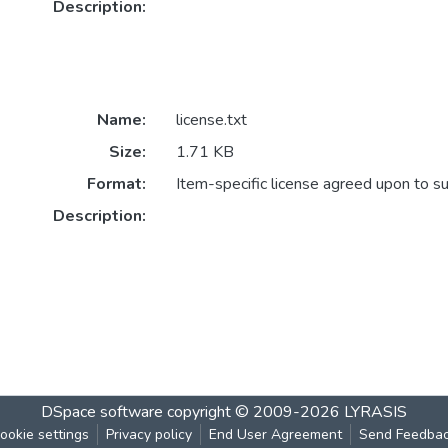
Description:
Name:
license.txt
Size:
1.71 KB
Format:
Item-specific license agreed upon to s
Description:
DSpace software
copyright © 2009-2026
LYRASIS
ookie settings
Privacy policy
End User Agreement
Send Feedba