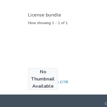
License bundle
Now showing
1 - 1 of 1
No
Collections
Thumbnail
Статті та доповіді ЕПФ
Available
C