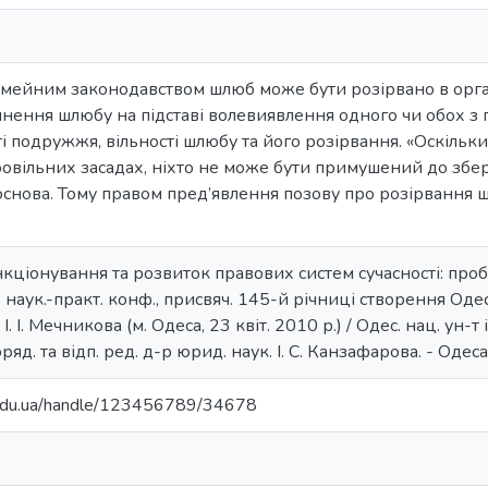
імейним законодавством шлюб може бути розірвано в орга
нення шлюбу на підставі волевиявлення одного чи обох з
і подружжя, вільності шлюбу та його розірвання. «Оскіль
ровільних засадах, ніхто не може бути примушений до зб
основа. Тому правом пред’явлення позову про розірвання ш
кціонування та розвиток правових систем сучасності: проб
 наук.-практ. конф., присвяч. 145-й річниці створення Од
І. І. Мечникова (м. Одеса, 23 квіт. 2010 р.) / Одес. нац. ун-т і
ряд. та відп. ред. д-р юрид. наук. І. С. Канзафарова. - Одес
u.edu.ua/handle/123456789/34678