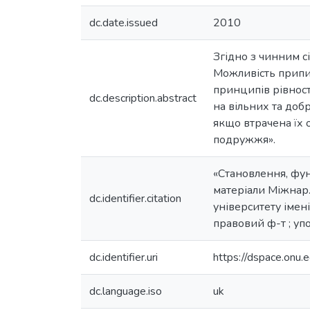
dc.date.issued
2010
Згідно з чинним с
Можливість припи
принципів рівност
dc.description.abstract
на вільних та доб
якщо втрачена їх 
подружжя».
«Становлення, фун
матеріали Міжнар.
dc.identifier.citation
університету імені 
правовий ф-т ; упо
dc.identifier.uri
https://dspace.on
dc.language.iso
uk