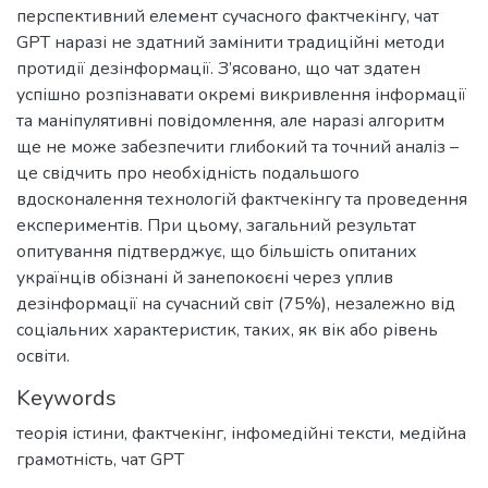
перспективний елемент сучасного фактчекінгу, чат
GPT наразі не здатний замінити традиційні методи
протидії дезінформації. З’ясовано, що чат здатен
успішно розпізнавати окремі викривлення інформації
та маніпулятивні повідомлення, але наразі алгоритм
ще не може забезпечити глибокий та точний аналіз –
це свідчить про необхідність подальшого
вдосконалення технологій фактчекінгу та проведення
експериментів. При цьому, загальний результат
опитування підтверджує, що більшість опитаних
українців обізнані й занепокоєні через уплив
дезінформації на сучасний світ (75%), незалежно від
соціальних характеристик, таких, як вік або рівень
освіти.
Keywords
теорія істини
,
фактчекінг
,
інфомедійні тексти
,
медійна
грамотність
,
чат GPT