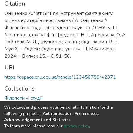
Citation
Оніщенко А. Чат GPT як інструмент фактчекінгу:
оцінка критеріїв якості знань / А. Оніщенко //
Філологічні студії : зб. студент. наук. пр. / ОНУ ім. І. І.
Мечникова, філол. ф-т ; [ред. кол.: Н. Г. Арефьєва, О. А.
Войцева, М. Л. Дружинець та ін. ; відп. за вип. В. Б.
Мусій]. – Одеса : Одес. нац. ун-т ім. І. І. Мечникова,
2024. – Випуск 15. – С. 51–56.
URI
https://dspace.onu.edu.ua/handle/123456789/42371
Collections
Філологічні студії
We collect and process your personal information for the
Full item page
following purposes:
Authentication, Preferences,
Acknowledgement and Statistics
.
To learn more, please read our
privacy policy
.
DSpace software
copyright © 2009-2026
LYRASIS