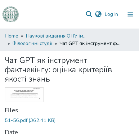
(current)
Log In
Communities
Home
Наукові видання ОНУ імені І. І. Мечникова
&
Філологічні студії
Чат GPT як інструмент фактчекінгу: оцінка критеріїв якості знань
Collections
Чат GPT як інструмент
All of DSpace
фактчекінгу: оцінка критеріїв
якості знань
Statistics
Files
51-56.pdf
(362.41 KB)
Date