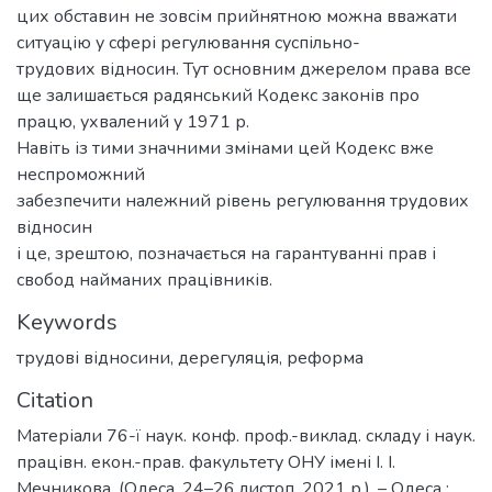
цих обставин не зовсім прийнятною можна вважати
ситуацію у сфері регулювання суспільно-
трудових відносин. Тут основним джерелом права все
ще залишається радянський Кодекс законів про
працю, ухвалений у 1971 р.
Навіть із тими значними змінами цей Кодекс вже
неспроможний
забезпечити належний рівень регулювання трудових
відносин
і це, зрештою, позначається на гарантуванні прав і
свобод найманих працівників.
Keywords
трудові відносини
,
дерегуляція
,
реформа
Citation
Матеріали 76-ї наук. конф. проф.-виклад. складу і наук.
працівн. екон.-прав. факультету ОНУ імені І. І.
Мечникова, (Одеса, 24–26 листоп. 2021 р.). – Одеса :