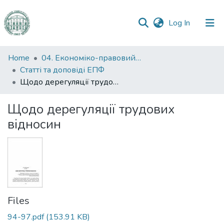
(current)
Log In
Communities
Home
04. Економіко-правовий факультет
&
Статті та доповіді ЕПФ
Collections
Щодо дерегуляції трудових відносин
All of DSpace
Щодо дерегуляції трудових
відносин
Statistics
Files
94-97.pdf
(153.91 KB)