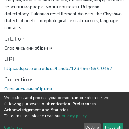
лексичні маркери
,
мовні контакти
,
Bulgarian
dialectology
,
Bulgarian resettlement dialects
,
the Chiyshiya
dialect
,
phonetic
,
morphological
,
lexical markers
,
language
contacts
Citation
Слов’янський збірник
URI
https://dspace.onu.edu.ua/handle/123456789/20497
Collections
Слов’янський збірник
We collect and process your personal information for the
Full item page
following purposes:
Authentication, Preferences,
Acknowledgement and Statistics
.
To learn more, please read our
privacy policy
.
DSpace software
copyright © 2009-2026
LYRASIS
Cookie
Privacy
End User
Send
Customize
Decline
That's ok