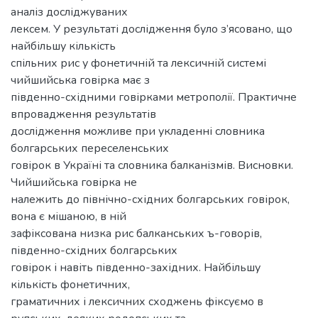
аналіз досліджуваних
лексем. У результаті дослідження було з’ясовано, що
найбільшу кількість
спільних рис у фонетичній та лексичній системі
чийшийська говірка має з
південно-східними говірками метрополії. Практичне
впровадження результатів
дослідження можливе при укладенні словника
болгарських переселенських
говірок в Україні та словника балканізмів. Висновки.
Чийшийська говірка не
належить до північно-східних болгарських говірок,
вона є мішаною, в ній
зафіксована низка рис балканських ъ-говорів,
південно-східних болгарських
говірок і навіть південно-західних. Найбільшу
кількість фонетичних,
граматичних і лексичних сходжень фіксуємо в