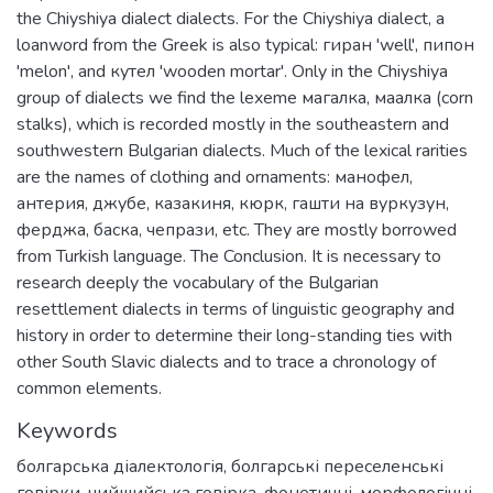
the Chiyshiya dialect dialects. For the Chiyshiya dialect, a
loanword from the Greek is also typical: гиран 'well', пипон
'melon', and кутел 'wooden mortar'. Only in the Chiyshiya
group of dialects we find the lexeme магалка, маалка (corn
stalks), which is recorded mostly in the southeastern and
southwestern Bulgarian dialects. Much of the lexical rarities
are the names of clothing and ornaments: манофел,
антерия, джубе, казакиня, кюрк, гашти на вуркузун,
ферджа, баска, чепрази, etc. They are mostly borrowed
from Turkish language. The Conclusion. It is necessary to
research deeply the vocabulary of the Bulgarian
resettlement dialects in terms of linguistic geography and
history in order to determine their long-standing ties with
other South Slavic dialects and to trace a chronology of
common elements.
Keywords
болгарська діалектологія
,
болгарські переселенські
говірки
,
чийшийська говірка
,
фонетичні, морфологічні,