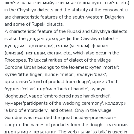
шел’чи, казан’чи, мийун’чи, мъл’ч’ешна вудъ, гъл’чъ, etc.)
in the Chiyshiya dialects and the stability of the consonant в
are characteristic features of the south-western Bulgarian
and some of Rupski dialects.
A characteristic feature of the Rupski and Chiyshiya dialects
is also the двадам, доходам (in the Chiyshiya dialect -
дувадъм - дохождам), сятам (усещам), флявам
(влизам), испъдам, фатам, etc., which also occur in the
Rhodopes. To lexical rarities of dialect of the village
Gorodne Urban belongs to the lexemes: кутел 'mortar';
кутле 'little finger'; пипон 'melon', кълвун 'beak',
кръстачки 'a kind of product from dough', ирмик 'belt',
бурдел 'cellar', върбило 'bucket handle', кулкуш
'doghouse', чавре 'embroidered nose handkerchief',
мумари 'participants of the wedding ceremony', колдзури
'a kind of embroidery', and others. Only in the village
Gorodne was recorded the great holiday-procession -
напрът, the names of products from the dough - тутманик,
дърпъници, кръстатки. The verb гълча 'to talk' is used in