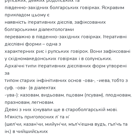
рупських, деяких родопських та
південно-західних болгарських говірках. Яскравим
прикладом цьому є
наявність ітеративних дієслів, зафіксованих
болгарськими діалектологами
переважно в південно-західних говірках. Ітеративні
дієслівні форми – одна з
характерних рис і рупських говірок. Вони зафіксовані
у східномакедонських говірках і в солунських.
Архаїчні типи ітеративних дієслівних форм утворені
за
типом старих інфінітивних основ -ова-, -иева, тобто з
суф. -ова- (в діалектах
-ува-): казовам, видьовам, пцовам (псувам), плодновам,
празновам, легновам.
Деякі з них існували ще в староболгарській мові.
М’якість приголосних л’ та н’
(шел’чи, казан’чи, мийун’чи, мъл’ч’ешна вудъ, гъл’чъ та
ін.) в чийшийських