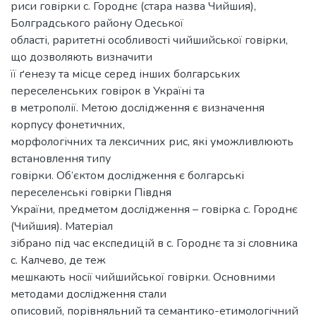
риси говірки с. Городнє (стара назва Чийшия),
Болградського району Одеської
області, раритетні особливості чийшийської говірки,
що дозволяють визначити
її ґенезу та місце серед інших болгарських
переселенських говірок в Україні та
в метрополії. Метою дослідження є визначення
корпусу фонетичних,
морфологічних та лексичних рис, які уможливлюють
встановлення типу
говірки. Об’єктом дослідження є болгарські
переселенські говірки Півдня
України, предметом дослідження – говірка с. Городнє
(Чийшия). Матеріал
зібрано під час експедицій в с. Городнє та зі словника
с. Калчево, де теж
мешкають носії чийшийської говірки. Основними
методами дослідження стали
описовий, порівняльний та семантико-етимологічний