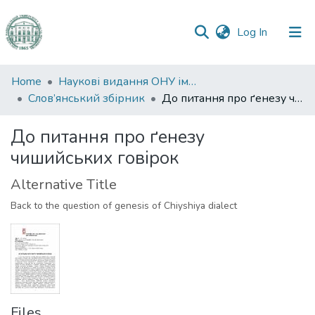
(current)
Log In
Communities
Home
Наукові видання ОНУ імені І. І. Мечникова
&
Слов’янський збірник
До питання про ґенезу чишийських говірок
Collections
До питання про ґенезу
All of DSpace
чишийських говірок
Statistics
Alternative Title
Back to the question of genesis of Chiyshiya dialect
Files