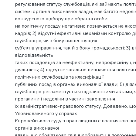
регулювання статусу службовців, які займають політ
системі органів виконавчої влади, має багато недолікі
конкурсного відбору при обранні особи
на політичну посаду негативно позначається на якост
кадрів; 2) відсутні ефективні механізми контролю д
службовців, як з боку вищестоящих
суб’єктів управління, так й з боку громадськості; 3)
відповідальність
таких посадовців за неефективну, непрофесійну і, н
діяльність; 4) відсутнє загальне визначення політичн
політичних службовців та класифікації
публічних посад в органах виконавчої влади; 5) діял
службовців регламентується підзаконними актами, я
прогалини і недоліки в частині закріплення
їх адміністративно-правового статусу. Доведено, що
Уповноваженого у справах
Європейського суду з прав людини є політичною пос
органів виконавчої
влади, що обов’язково слід відобразити в положенн