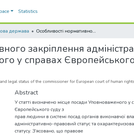
Space
Statistics
ова держава
Особливості нормативного закріплення адміністративно-правового статусу уповноваженого у справах Європейського суду з прав людини
вного закріплення адміністр
ого у справах Європейського
e and legal status of the commissioner for European court of human right
Abstract
У статті визначено місце посади Уповноваженого у 
Європейського суду з
прав людини в системі посад органів виконавчої вл
адміністративно-правовий статус та охарактеризова
статусу. З’ясовано, що правове