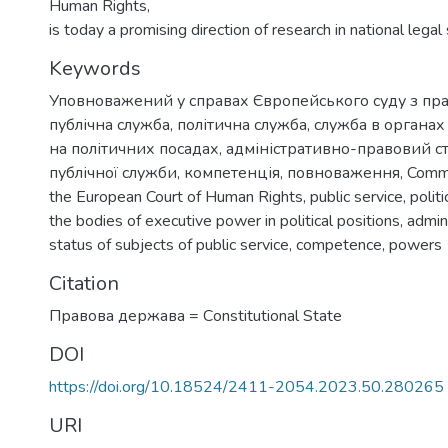
Human Rights,
is today a promising direction of research in national legal 
Keywords
Уповноважений у справах Європейського суду з пр
публічна служба
,
політична служба
,
служба в органах
на політичних посадах
,
адміністративно-правовий ста
публічної служби
,
компетенція
,
повноваження
,
Commi
the European Court of Human Rights
,
public service
,
politi
the bodies of executive power in political positions
,
admini
status of subjects of public service
,
competence
,
powers
Citation
Правова держава = Сonstitutional State
DOI
https://doi.org/10.18524/2411-2054.2023.50.280265
URI