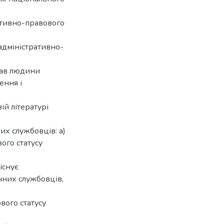
ративно-правового
адміністративно-
рав людини
ення і
ій літературі
их службовців: а)
ого статусу
існує
чних службовців,
вого статусу