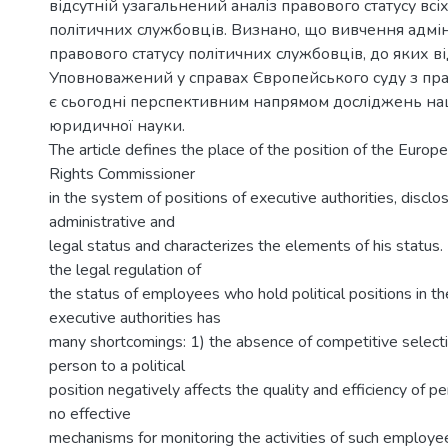
відсутній узагальнений аналіз правового статусу вс
політичних службовців. Визнано, що вивчення адмі
правового статусу політичних службовців, до яких в
Уповноважений у справах Європейського суду з пр
є сьогодні перспективним напрямом досліджень на
юридичної науки.
The article defines the place of the position of the Euro
Rights Commissioner
in the system of positions of executive authorities, disclo
administrative and
legal status and characterizes the elements of his status.
the legal regulation of
the status of employees who hold political positions in t
executive authorities has
many shortcomings: 1) the absence of competitive select
person to a political
position negatively affects the quality and efficiency of pe
no effective
mechanisms for monitoring the activities of such employe