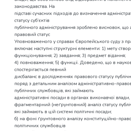
законодавства. На
підставі сучасних підходів до визначення адмініст
статусу суб’єктів
публічного адміністрування зроблено висновок, що 
правовий статус
Уповноваженого у справах Європейського суду з п
включає наступні структурні елементи: 1) мету створ
функціонування; 2) завдання; 3) предмет відання;
4) повноваження; 5) функції. Доведено, що в науков
спостерігається певний
дисбаланс в дослідженнях правового статусу публічн
поряд з детальним аналізом адміністративно-правов
публічних службовців, які займають
адміністративні посади в органах виконавчої влади, 
фрагментарний (неґрунтовний) аналіз статусу публі
які займають в цій системі політичні посади;
б) на фоні ґрунтовного аналізу конституційно-право
політичних службовців