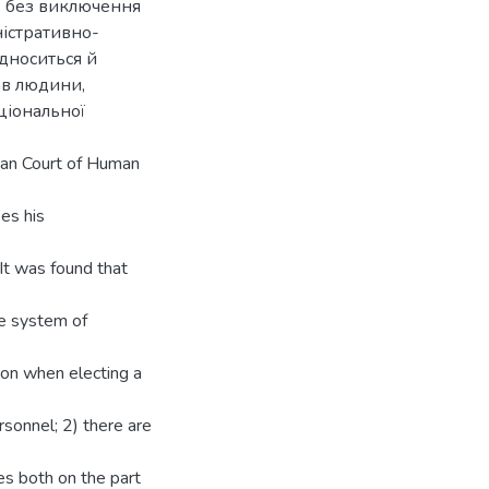
іх без виключення
ністративно-
ідноситься й
ав людини,
ціональної
pean Court of Human
ses his
 It was found that
he system of
ion when electing a
rsonnel; 2) there are
es both on the part