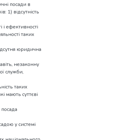
ичні посади в
в: 1) відсутність
і і ефективності
іяльності таких
 відсутня юридична
авіть, незаконну
ої служби,
ьність таких
кі мають суттєві
 посада
адою у системі
ях національного