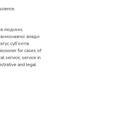
science.
ав людини
,
 виконавчої влади
тус суб’єктів
ssioner for cases of
cal service
,
service in
strative and legal