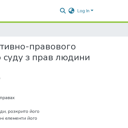
Log In
ативно-правового
 суду з прав людини
s
справах
ади, розкрито його
ні елементи його