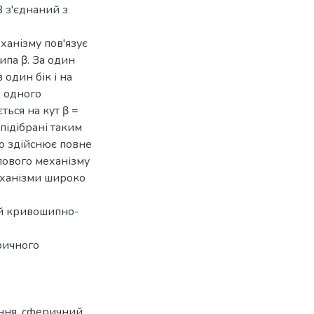
 з'єднаний з
анізму пов'язує
ипа β. За один
один бік і на
д одного
ься на кут β =
підібрані таким
о здійснює повне
ового механізму
еханізми широко
ий кривошипно-
ричного
ння
,
cферичний