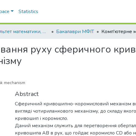
Space
Statistics
Факультет математики, фізики та інформаційних технологій
Бакалаври МФІТ
вання руху сферичного кри
нізму
ank mechanism
Abstract
Сферичний кривошипно-коромисловий механізм ви
вигляді чотириланкового механізму, до складу яког
кривошип і коромисло.
Даний механізм служить для перетворення обертал
кривошипа АВ в рух, що гойдає коромисло CD або н