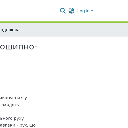
Log In
Комп'ютерне моделювання руху сферичного кривошипно- коромислового механізму
вошипно-
конується у
о входять
ьного руху
авпаки - рух, що