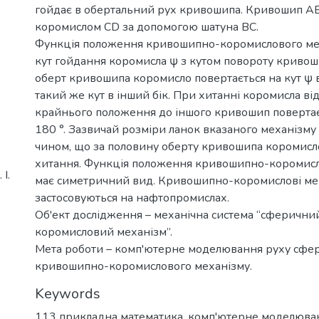
гойдає в обертальний рух кривошипа. Кривошип АВ
коромислом СD за допомогою шатуна ВС.
Функція положення кривошипно-коромислового мех
кут гойдання коромисла ψ з кутом повороту кривош
оберт кривошипа коромисло повертається на кут ψ в 
такий же кут в інший бік. При хитанні коромисла ві
крайнього положення до іншого кривошип повертаєт
180 °. Зазвичай розміри ланок вказаного механізму 
чином, що за половину оберту кривошипа коромисл
хитання. Функція положення кривошипно-коромисл
І.
має симетричний вид. Кривошипно-коромислові м
застосовуються на нафтопромислах.
Об'ект дослідження – механічна система “cферичн
коромисловий механізм”.
Мета роботи – комп'ютерне моделювання руху сфе
кривошипно-коромислового механізму.
Keywords
113 прикладна математика
,
комп'ютерне моделюва