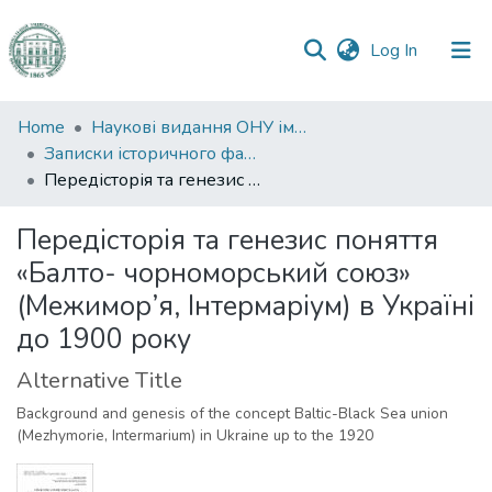
(current)
Log In
Communities
Home
Наукові видання ОНУ імені І. І. Мечникова
&
Записки історичного факультету
Collections
Передісторія та генезис поняття «Балто- чорноморський союз» (Межимор’я, Інтермаріум) в Україні до 1900 року
All of DSpace
Передісторія та генезис поняття
«Балто- чорноморський союз»
Statistics
(Межимор’я, Інтермаріум) в Україні
до 1900 року
Alternative Title
Background and genesis of the concept Baltic-Black Sea union
(Mezhymorie, Intermarium) in Ukraine up to the 1920