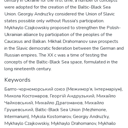
century in Ukraine for the first time, a number of concepts
were adopted for the creation of the Baltic-Black Sea
Union. Georgiy Andruz’ky considered the Union of Slavic
states possible only without Russia's participation.
Mykhaylo Czajkowskiy proposed to strengthen the Polish-
Ukrainian alliance by participation of the peoples of the
Caucasus and Balkan. Mikhail Drahomanov saw prospects
in the Slavic democratic federation between the German and
Russian empires. The XX c was a time of testing the
concepts of the Baltic-Black Sea space, formulated in the
long nineteenth century.
Keywords
Балто-чорноморський союз (Межимор’я, Інтермаріум)
,
Микола Костомаров
,
Георгій Андрузький
,
Михайло
Чайковський
,
Михайло Драгоманов
,
Михайло
Грушевський
,
Baltic-Black Sea Union (Mezhimorie,
Intermarium)
,
Mykola Kostomarov
,
Georgiy Andruz’ky
,
Mykhaylo Czajkowskiy
,
Mykhaylo Drahomanov
,
Mykhailo