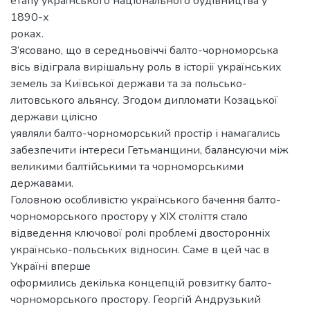
етапу українського національного будівництва у
1890-х
роках.
З’ясовано, що в середньовіччі балто-чорноморська
вісь відіграла вирішальну роль в історії українських
земель за Київської держави та за польсько-
литовського альянсу. Згодом дипломати Козацької
держави цілісно
уявляли балто-чорноморський простір і намагались
забезпечити інтереси Гетьманщини, балансуючи між
великими балтійськими та чорноморськими
державами.
Головною особливістю українського бачення балто-
чорноморського простору у ХІХ століття стало
відведення ключової ролі проблемі двосторонніх
українсько-польських відносин. Саме в цей час в
Україні вперше
оформились декілька концепцій ровзитку балто-
чорноморського простору. Георгій Андрузький