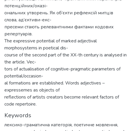
потенційних/оказі-
ональних утворень. Як об’єкти рефлексій митців
слова, ад’єктиви-екс-
пресеми стають релевантними фактами кодових
репертуарів.
The expressive potential of marked adjectival
morphosystems in poetical dis-
course of the second part of the XX-th century is analysed in
the article. Vec-
tors of actualisation of cognitive-pragmatic parameters of
potential/occasion-
al formations are established. Words adjectives –
expressemes as objects of
reflections of artists creators become relevant factors of
code repertoire.
Keywords
лексико-граматична категорія
,
поетичне мовлення
,