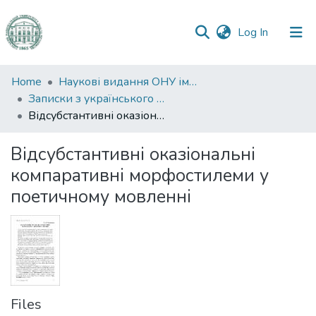
(current)
Log In
Communities
Home
Наукові видання ОНУ імені І. І. Мечникова
&
Записки з українського мовознавства
Collections
Відсубстантивні оказіональні компаративні морфостилеми у поетичному мовленні
All of DSpace
Відсубстантивні оказіональні
компаративні морфостилеми у
Statistics
поетичному мовленні
Files