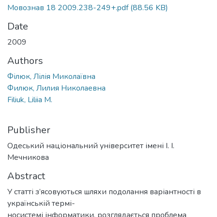
Мовознав 18 2009.238-249+.pdf
(88.56 KB)
Date
2009
Authors
Філюк, Лілія Миколаївна
Филюк, Лилия Николаевна
Filiuk, Liliia M.
Publisher
Одеський національний університет імені І. І.
Мечникова
Abstract
У статті з’ясовуються шляхи подолання варіантності в
українській термі-
носистемі інформатики, розглядається проблема