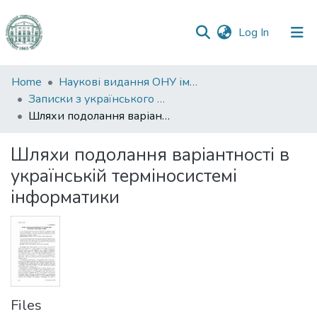
(current)
Log In
Communities
Home
Наукові видання ОНУ імені І. І. Мечникова
&
Записки з українського мовознавства
Collections
Шляхи подолання варіантності в українській терміносистемі інформатики
All of DSpace
Шляхи подолання варіантності в
українській терміносистемі
Statistics
інформатики
Files