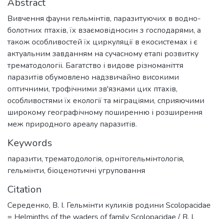
Abstract
Вивчення фауни гельмінтів, паразитуючих в водно-
болотних птахів, їх взаємовідносин з господарями, а
також особливостей їх циркуляції в екосистемах і є
актуальним завданням на сучасному етапі розвитку
трематодологіі. Багатство і видове різноманіття
паразитів обумовлено надзвичайно високими
оптичними, трофічними зв'язками цих птахів,
особливостями їх екології та міграціями, сприяючими
широкому географічному поширенню і розширення
меж природного ареалу паразитів.
Keywords
паразити
,
трематодологія
,
орнітогельмінтологія
,
гельмінти
,
біоценотичні угруповання
Citation
Середенко, В. І. Гельмінти куликів родини Scolopacidae
= Helminths of the waders of family Scolopacidae / В. І.