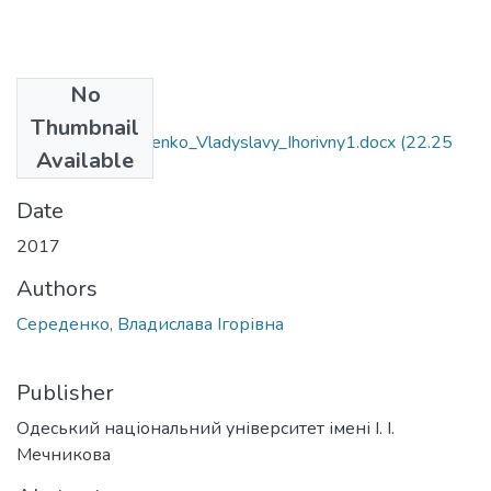
No
Files
Thumbnail
6.040102_Seredenko_Vladyslavy_Ihorivny1.docx
(22.25
Available
KB)
Date
2017
Authors
Середенко, Владислава Ігорівна
Publisher
Одеський національний університет імені І. І.
Мечникова