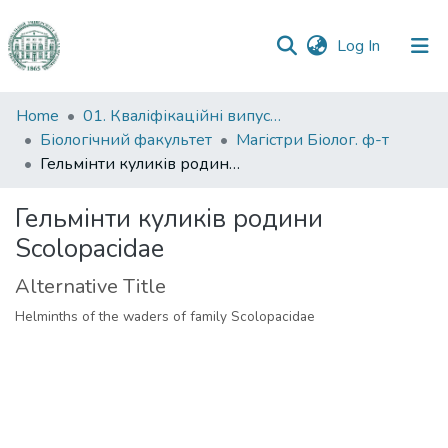
(current)
Log In
Communities
Home
01. Кваліфікаційні випускні роботи здобувачів вищої освіти
&
Біологічний факультет
Магістри Біолог. ф-т
Collections
Гельмінти куликів родини Scolopacidae
All of DSpace
Гельмінти куликів родини
Scolopacidae
Statistics
Alternative Title
Helminths of the waders of family Scolopacidae