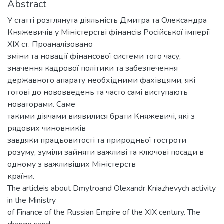
Abstract
У статті розглянута діяльність Дмитра та Олександра
Княжевичів у Міністерстві фінансів Російської імперії
XIX ст. Проаналізовано
зміни та новації фінансової системи того часу,
значення кадрової політики та забезпечення
державного апарату необхідними фахівцями, які
готові до нововведень та часто самі виступають
новаторами. Саме
такими діячами виявилися брати Княжевичі, які з
рядових чиновників
завдяки працьовитості та природньої гостроти
розуму, зуміли зайняти важливі та ключові посади в
одному з важливіших Міністерств
країни.
The articleis about Dmytroand Olexandr Kniazhevych activity
in the Ministry
of Finance of the Russian Empire of the XIX century. The