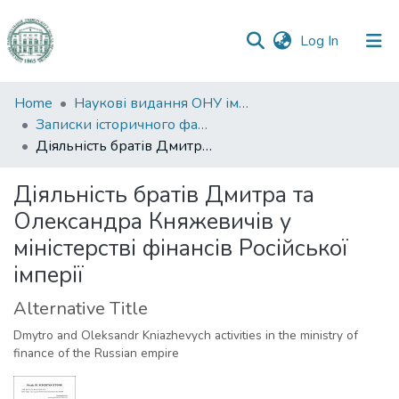
(current)
Log In
Communities
Home
Наукові видання ОНУ імені І. І. Мечникова
&
Записки історичного факультету
Collections
Діяльність братів Дмитра та Олександра Княжевичів у міністерстві фінансів Російської імперії
All of DSpace
Діяльність братів Дмитра та
Олександра Княжевичів у
Statistics
міністерстві фінансів Російської
імперії
Alternative Title
Dmytro and Oleksandr Kniazhevych activities in the ministry of
finance of the Russian empire