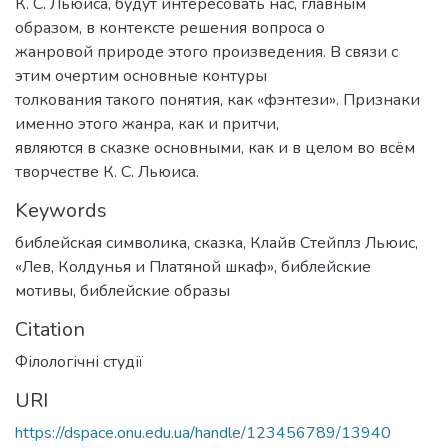
К. С. Льюиса, будут интересовать нас, главным
образом, в контексте решения вопроса о
жанровой природе этого произведения. В связи с
этим очертим основные контуры
толкования такого понятия, как «фэнтези». Признаки
именно этого жанра, как и притчи,
являются в сказке основными, как и в целом во всём
творчестве К. С. Льюиса.
Keywords
библейская символика
,
сказка
,
Клайв Стейплз Льюис
,
«Лев, Колдунья и Платяной шкаф»
,
библейские
мотивы
,
библейские образы
Citation
Філологічні студії
URI
https://dspace.onu.edu.ua/handle/123456789/13940