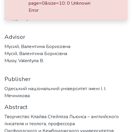
page=0&size=10: 0 Unknown
Error
Authors
Санду, Мария
Advisor
Мусий, Валентина Борисовна
Мусій, Валентина Борисівна
Musiy, Valentyna B.
Publisher
Одеський національний університет імені І. І.
Мечникова
Abstract
Творчество Клайва Стейплза Льюиса – английского
писателя и теолога, профессора
Оксфордского и Кембриджского университетов