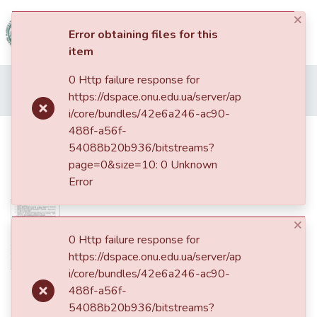
×
(current)
Log In
Error obtaining files for this
item
Communities
0 Http failure response for
Home
Наукові видання ОНУ імені І. І. Мечникова
&
https://dspace.onu.edu.ua/server/ap
Філологічні студії
Библейская символика в сказке К. С. Льюиса «Лев, Колдунья и Платяной шкаф»
Collections
i/core/bundles/42e6a246-ac90-
488f-a56f-
Библейская символика в сказке К.
All of DSpace
54088b20b936/bitstreams?
С. Льюиса «Лев, Колдунья и
page=0&size=10: 0 Unknown
Платяной шкаф»
Statistics
Error
×
0 Http failure response for
https://dspace.onu.edu.ua/server/ap
i/core/bundles/42e6a246-ac90-
Date
488f-a56f-
54088b20b936/bitstreams?
2017