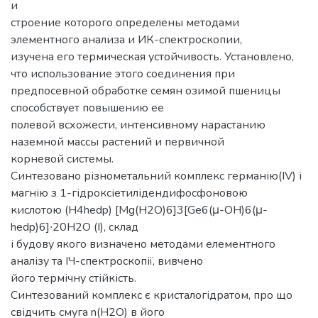
и
строение которого определены методами
элементного анализа и ИК-спектроскопии,
изучена его термическая устойчивость. Установлено,
что использование этого соединения при
предпосевной обработке семян озимой пшеницы
способствует повышению ее
полевой всхожести, интенсивному нарастанию
наземной массы растений и первичной
корневой системы.
Синтезовано різнометальний комплекс германію(IV) і
магнію з 1-гідроксіетилідендифосфоновою
кислотою (H4hedp) [Mg(H2O)6]3[Ge6(μ-OH)6(μ-
hedp)6]∙20Н2О (I), склад
і будову якого визначено методами елементного
аналізу та ІЧ-спектроскопії, вивчено
його термічну стійкість.
Синтезований комплекс є кристалогідратом, про що
свідчить смуга n(Н2О) в його