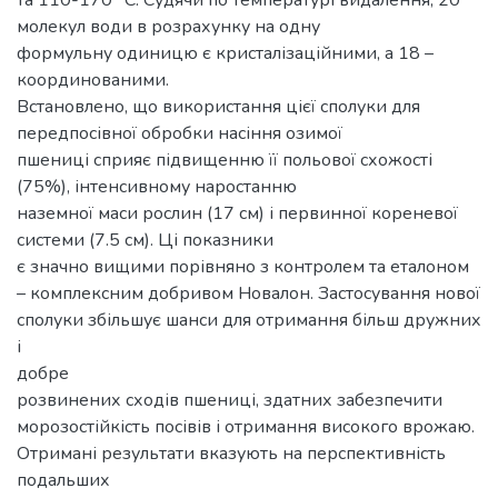
молекул води в розрахунку на одну
формульну одиницю є кристалізаційними, а 18 –
координованими.
Встановлено, що використання цієї сполуки для
передпосівної обробки насіння озимої
пшениці сприяє підвищенню її польової схожості
(75%), інтенсивному наростанню
наземної маси рослин (17 см) і первинної кореневої
системи (7.5 см). Ці показники
є значно вищими порівняно з контролем та еталоном
– комплексним добривом Новалон. Застосування нової
сполуки збільшує шанси для отримання більш дружних
і
добре
розвинених сходів пшениці, здатних забезпечити
морозостійкість посівів і отримання високого врожаю.
Отримані результати вказують на перспективність
подальших