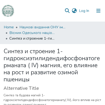
(current)
Log In
Communities
Home
Наукові видання ОНУ імені І. І. Мечникова
&
Вісник Одеського національного університету. Хімія
Collections
Синтез и строение 1-гидроксиэтилидендифосфонатогерманата ( IV) магния, его влияние на рост и развитие озимой пшеницы
All of DSpace
Синтез и строение 1-
гидроксиэтилидендифосфонатоге
Statistics
рманата ( IV) магния, его влияние
на рост и развитие озимой
пшеницы
Alternative Title
Синтез та будова магній 1-
гідроксіетилідендифосфонатогерманату( IV), його вплив на ріст
та розвиток озимої пшениці