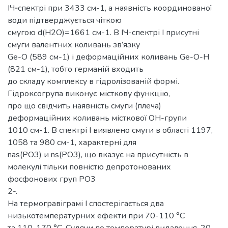
ІЧ‑спектрі при 3433 см-1, а наявність координованої
води підтверджується чіткою
смугою d(Н2О)=1661 см-1. В ІЧ-спектрі I присутні
смуги валентних коливань зв’язку
Ge-O (589 см-1) і деформаційних коливань Ge-О-Н
(821 см-1), тобто германій входить
до складу комплексу в гідролізованій формі.
Гідроксогрупа виконує місткову функцію,
про що свідчить наявність смуги (плеча)
деформаційних коливань місткової ОН-групи
1010 см-1. В спектрі I виявлено смуги в області 1197,
1058 та 980 см-1, характерні для
nas(PO3) и ns(PO3), що вказує на присутність в
молекулі тільки повністю депротонованих
фосфонових груп PO3
2-.
На термогравіграмі I спостерігається два
низькотемпературних ефекти при 70-110 °С
та 110-170 °С. Судячи по температурі видалення, 20