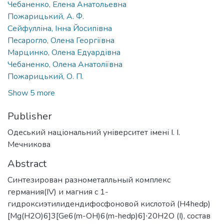
Чебаненко, Елена Анатольевна
Пожарицький, А. Ф.
Сейфулліна, Інна Йосипівна
Песарогло, Олена Георгіївна
Марцинко, Олена Едуардівна
Чебаненко, Олена Анатоліївна
Пожарицький, О. П.
Show 5 more
Publisher
Одеський національний університет імені І. І.
Мечникова
Abstract
Синтезирован разнометалльный комплекс
германия(IV) и магния с 1-
гидроксиэтилидендифосфоновой кислотой (H4hedp)
[Mg(H2O)6]3[Ge6(m-OH)6(m-hedp)6]∙20Н2О (I), состав