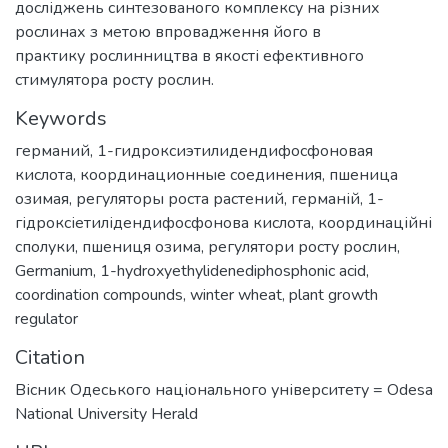
досліджень синтезованого комплексу на різних
рослинах з метою впровадження його в
практику рослинництва в якості ефективного
стимулятора росту рослин.
Keywords
германий
,
1-гидроксиэтилидендифосфоновая
кислота
,
координационные соединения
,
пшеница
озимая
,
регуляторы роста растений
,
германій
,
1-
гідроксіетилідендифосфонова кислота
,
координаційні
сполуки
,
пшениця озима
,
регулятори росту рослин
,
Germanium
,
1-hydroxyethylidenediphosphonic acid
,
coordination compounds
,
winter wheat
,
plant growth
regulator
Citation
Вісник Одеського національного університету = Odesa
National University Herald