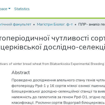
Space
Statistics
огічний факультет
Магістри Біолог. ф-т
оперіодичної чутливості сорт
церківської дослідно-селекці
ltivars of winter bread wheat from Bilatserkivska Experimental Breeding 
Abstract
Проведено дослідження алельного стану генів чутли
фотоперіоду Ppd-1 у 16 сортів м’якої озимої пшениц
Білоцерківської дослідно-селекційної станції та вия
належність до гаплотипів за геном Ppd-D1, згідно п
класифікації. Рослини сортів Водограй білоцерківсь