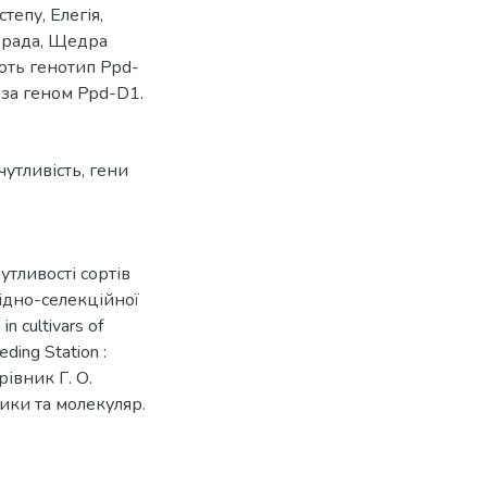
тепу, Елегія,
ідрада, Щедра
ають генотип Ppd-
 за геном Ppd-D1.
чутливість
,
гени
утливості сортів
лідно-селекційної
in cultivars of
ding Station :
рівник Г. О.
етики та молекуляр.