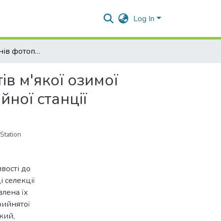
Log In
ПЛР- аналіз генів фотоперіодичної чутливості сортів м'якої озимої пшениці селекції Білоцерківської дослідно-селекційної станції
ів м'якої озимої
йної станції
Station
вості до
і селекції
влена їх
рийнятої
кий,