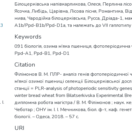
Білоцерківська напівкарликова, Олеся, Перлина лісос
Ясочка, Либідь, Царівна, Лісова пісня, Романтика, В
нива, Чародійка білоцерківська, Русса, Дріада-1, м
53
А1b/Ppd-B1b/Ppd-D1a, та належать до VII гаплотипу
Keywords
091 біологія
,
озима м’яка пшениця
,
фотоперіодична 
Ppd-A1
,
Ppd-B1
,
Ppd-D1
Citation
Філімонов В. М. ПЛР- аналіз генів фотоперіодичної ч
м'якої озимої пшениці селекції Білоцерківської дос
станції = PLR-analysis of photoperiodic sensitivity genes 
winter bread wheat from Bilatserkivska Experimental Bree
І.
дипломна робота магістра / В. М. Філімонов ; наук. ке
Чеботар ; ОНУ ім. І. І. Мечникова, біол. ф-т, каф. ген
біології. – Одеса, 2018. – 57 с.
URI