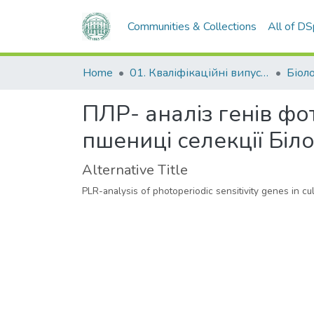
Communities & Collections
All of D
Home
01. Кваліфікаційні випускні роботи здобувачів вищої освіти
Біол
ПЛР- аналіз генів фот
пшениці селекції Біло
Alternative Title
PLR-analysis of photoperiodic sensitivity genes in cu