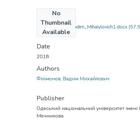
No
Files
Thumbnail
091_Filimonov_Vadim_Mihaiylovich1.docx
(57.
Available
KB)
Date
2018
Authors
Філімонов, Вадим Михайлович
Publisher
Одеський національний університет імені І. 
Мечникова