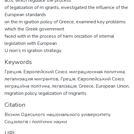
acts, which regulate the process
of legalization of m igrants, investigated the influence of the
European standards
on the m igration policy of Greece, examined key problems
which the Greek government
faced with in the process of harm onization of internal
legislation with European
U nion’s m igration strategy.
Keywords
Греция
,
Европейский Союз
,
миграционная политика
,
легализация мигрантов
,
Греція
,
Європейський Союз
,
міграційна політика
,
легалізація
,
Greece
,
European Union
,
migration policy
,
legalization of migrants
Citation
Вісник Одеського національного університету.
Соціологія і політичні науки
URI