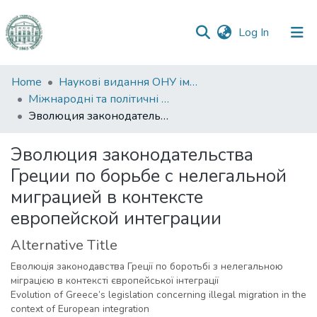
(current)
Log In
Communities
Home
Наукові видання ОНУ імені І. І. Мечникова
&
Міжнародні та політичні дослідження
Collections
Эволюция законодательства Греции по борьбе с нелегальной миграцией в контексте европейской интеграции
All of DSpace
Эволюция законодательства
Греции по борьбе с нелегальной
Statistics
миграцией в контексте
европейской интеграции
Alternative Title
Еволюція законодавства Греції по боротьбі з нелегальною
міграцією в контексті європейської інтеграції
Evolution of Greece’s legislation concerning illegal migration in the
context of European integration