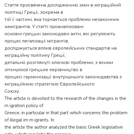
Стаття присвячена дослідженню змін в міграційній
політиці Греції, зокрема в
тій її частині, яка торкається проблеми незаконних
іммігрантів. У статті проаналізовані
основні грецькі законодавчі акти, які регулюють
процес легалізації мігрантів,
досліджується вплив європейських стандартів на
міграційну політику Греції,
детально розглянуті ключові проблеми, з якими
зіткнулося грецьке керівництво в
процесі гармонізації внутрішнього законодавства з
міграційною стратегією Європейського
Союзу.
The article is devoted to the research of the changes in the
m igration policy of
Greece, in particular in that part which concerns the problem
of illegal im m igrants. In
the article the author analyzed the basic Greek legislative