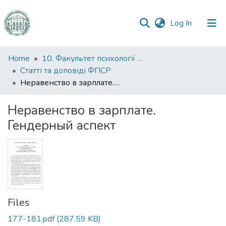
(current)
Log In
Communities
Home
10. Факультет психології та соціальної роботи
&
Статті та доповіді ФПСР
Collections
Неравенство в зарплате. Гендерный аспект
All of DSpace
Неравенство в зарплате.
Гендерный аспект
Statistics
Files
177-181.pdf
(287.59 KB)