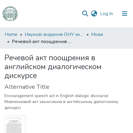
(current)
Log In
Communities
Home
Наукові видання ОНУ імені І. І. Мечникова
Мова
&
Речевой акт поощрения в английском диалогическом дискурсе
Collections
Речевой акт поощрения в
All of DSpace
английском диалогическом
дискурсе
Statistics
Alternative Title
Encouragement speech act in English dialogic discourse
Мовленнєвий акт заохочення в англійському діалогічному
дискурсі