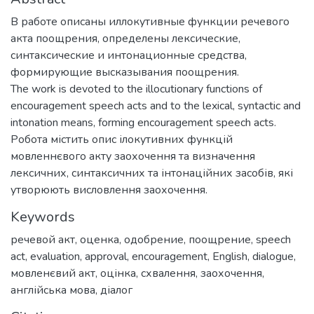
В работе описаны иллокутивные функции речевого
акта поощрения, определены лексические,
синтаксические и интонационные средства,
формирующие высказывания поощрения.
The work is devoted to the illocutionary functions of
encouragement speech acts and to the lexical, syntactic and
intonation means, forming encouragement speech acts.
Робота містить опис ілокутивних функцій
мовленнєвого акту заохочення та визначення
лексичних, синтаксичних та інтонаційних засобів, які
утворюють висловлення заохочення.
Keywords
речевой акт
,
оценка
,
одобрение
,
поощрение
,
speech
act
,
evaluation
,
approval
,
encouragement
,
English
,
dialogue
,
мовленєвий акт
,
оцінка
,
схвалення
,
заохочення
,
англійська мова
,
діалог