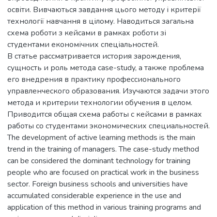
освіти. Вивчаються завдання цього методу і критерії
технології навчання в цілому. Наводиться загальна
схема роботи з кейсами в рамках роботи зі
студентами економічних спеціальностей.
В статье рассматривается история зарождения,
сущность и роль метода case-study, а также проблема
его внедрения в практику профессионального
управленческого образования. Изучаются задачи этого
метода и критерии технологии обучения в целом.
Приводится общая схема работы с кейсами в рамках
работы со студентами экономических специальностей.
The development of active learning methods is the main
trend in the training of managers. The case-study method
can be considered the dominant technology for training
people who are focused on practical work in the business
sector. Foreign business schools and universities have
accumulated considerable experience in the use and
application of this method in various training programs and