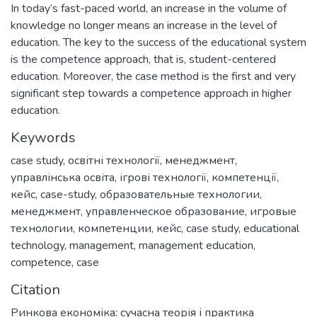
In today’s fast-paced world, an increase in the volume of
knowledge no longer means an increase in the level of
education. The key to the success of the educational system
is the competence approach, that is, student-centered
education. Moreover, the case method is the first and very
significant step towards a competence approach in higher
education.
Keywords
case study
,
освітні технології
,
менеджмент
,
управлінська освіта
,
ігрові технології
,
компетенції
,
кейс
,
case-study
,
образовательные технологии
,
менеджмент
,
управленческое образование
,
игровые
технологии
,
компетенции
,
кейс
,
case study
,
educational
technology
,
management
,
management education
,
competence
,
case
Citation
Ринкова економіка: сучасна теорія і практика