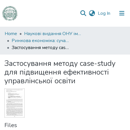
(current)
Log In
Communities
Home
Наукові видання ОНУ імені І. І. Мечникова
&
Ринкова економіка: сучасна теорія і практика управління
Collections
Застосування методу case-study для підвищення ефективності управлінської освіти
All of DSpace
Застосування методу case-study
для підвищення ефективності
Statistics
управлінської освіти
Files