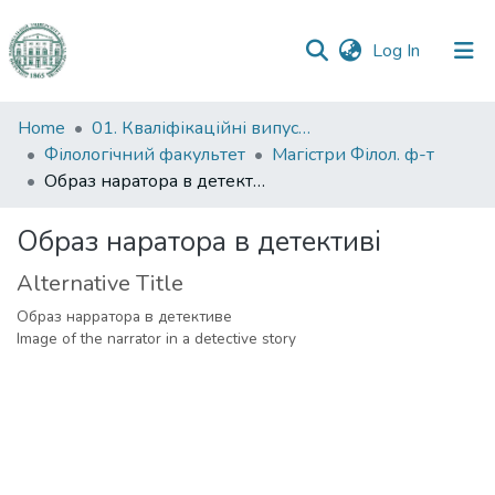
(current)
Log In
Communities
Home
01. Кваліфікаційні випускні роботи здобувачів вищої освіти
&
Філологічний факультет
Магістри Філол. ф-т
Collections
Образ наратора в детективі
All of DSpace
Образ наратора в детективі
Alternative Title
Statistics
Образ нарратора в детективе
Image of the narrator in a detective story