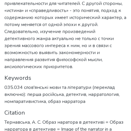
привлекательности для читателей. С другой стороны,
«истина» и «справедливость» - это понятия, подход к
содержанию которых имеет исторический характер, а
потому меняется от одной эпохи к другой.
Следовательно, изучение произведений
детективного жанра актуально не только с точки
зрения массового интереса к ним, но и в связи с
возможностью выявить закономерности и
направления развития философской мысли,
аксиологических приоритетов.
Keywords
035.034 слов'янські мови та літератури (переклад
включно): перша російська
,
детектив
,
нарратология
,
номпаративистика
,
образ нарратора
Citation
Тернавська, А. С. Образ наратора в детективі = Образ
нарратора в детективе = Image of the narrator in a