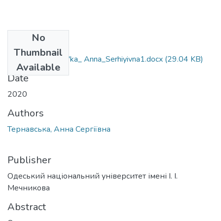
No
Files
Thumbnail
035.034_Ternavs'ka_ Anna_Serhiyivna1.docx
(29.04 KB)
Available
Date
2020
Authors
Тернавська, Анна Сергіївна
Publisher
Одеський національний університет імені І. І.
Мечникова
Abstract