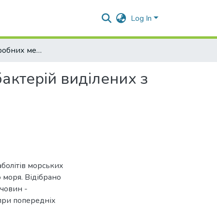
Log In
Склад антимікробних метаболітів морських лактобактерій виділених з Одеської затоки Чорного моря
актерій виділених з
болітів морських
 моря. Відібрано
човин -
 при попередніх