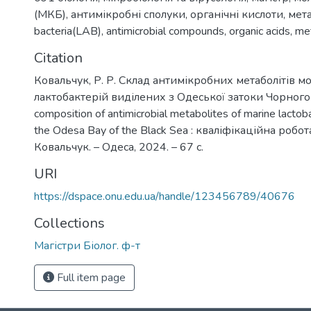
(МКБ)
,
антимікробні сполуки
,
органічні кислоти
,
мета
bacteria(LAB)
,
antimicrobial compounds
,
organic acids
,
met
Citation
Ковальчук, Р. Р. Склад антимікробних метаболітів м
лактобактерій виділених з Одеської затоки Чорного
composition of antimicrobial metabolites of marine lactob
the Odesa Bay of the Black Sea : кваліфікаційна робота 
Ковальчук. – Одеса, 2024. – 67 с.
URI
https://dspace.onu.edu.ua/handle/123456789/40676
Collections
Магістри Біолог. ф-т
Full item page