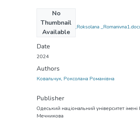
No
Files
Thumbnail
091_Koval_chuk _Roksolana _Romanivna1.doc
Available
(54.35 KB)
Date
2024
Authors
Ковальчук, Роксолана Романівна
Publisher
Одеський національний університет імені І. 
Мечникова