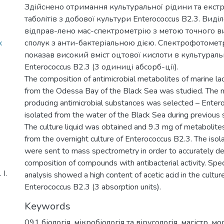
Здійснено отримання культуральної рідини та екстр
таболітів з добової культури Enterococcus В2.3. Виді
відправ-лено мас-спектрометрію з метою точного в
x
сполук з анти-бактеріальною дією. Спектрофотомет
показав високий вміст оцтової кислоти в культураль
Enterococcus В2.3 (3 одиниці абсорб-ції).
The composition of antimicrobial metabolites of marine la
from the Odessa Bay of the Black Sea was studied. The m
producing antimicrobial substances was selected – Enter
isolated from the water of the Black Sea during previous 
The culture liquid was obtained and 9.3 mg of metabolit
from the overnight culture of Enterococcus B2.3. The iso
were sent to mass spectrometry in order to accurately d
composition of compounds with antibacterial activity. Sp
І.
analysis showed a high content of acetic acid in the culture
Enterococcus B2.3 (3 absorption units).
Keywords
091 біологія
,
мікробіологія та вірусологія
,
магістр
,
мол