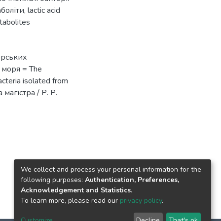
боліти
,
lactic acid
abolites
орських
 моря = The
acteria isolated from
магістра / Р. Р.
We collect and process your personal information for the
following purposes:
Authentication, Preferences,
Acknowledgement and Statistics
.
To learn more, please read our
privacy policy
.
Customize
Decline
That's ok