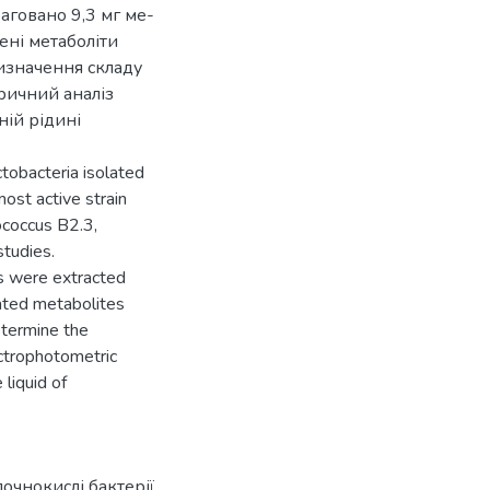
аговано 9,3 мг ме-
лені метаболіти
изначення складу
ричний аналіз
ній рідині
ctobacteria isolated
ost active strain
ococcus B2.3,
studies.
es were extracted
lated metabolites
etermine the
ectrophotometric
 liquid of
очнокислі бактерії