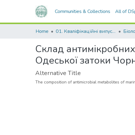
Communities & Collections
All of D
Home
01. Кваліфікаційні випускні роботи здобувачів вищої освіти
Біол
Склад антимікробних 
Одеської затоки Чор
Alternative Title
The composition of antimicrobial metabolites of mari