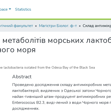
Space
Statistics
огічний факультет
Магістри Біолог. ф-т
метаболітів морських лактоб
ного моря
ne lactobacteria isolated from the Odesa Bay of the Black Sea
Abstract
Проведено дослідження складу антимікробних мета
лактобактерій, виділених з Одеської затоки Чорного
найак-тивніший штам-продуцент антимікробних ре
Enterococcus В2.3, виді-лений з води Чорного моря
дослідженнях.