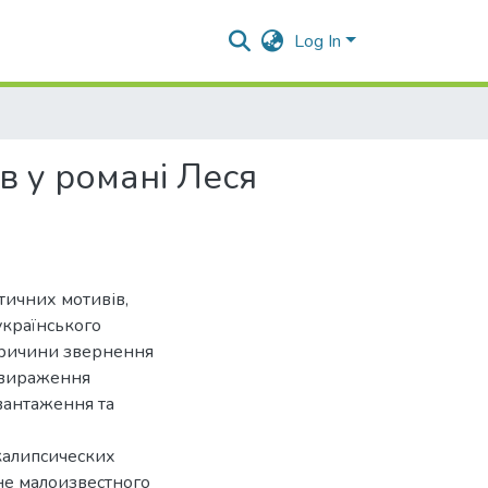
Log In
в у романі Леся
птичних мотивів,
українського
причини звернення
 вираження
авантаження та
калипсических
не малоизвестного