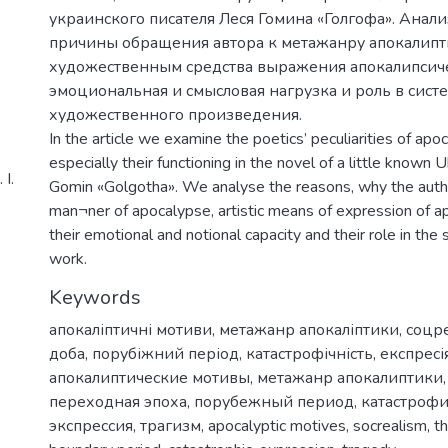
украинского писателя Леся Гомина «Голгофа». Анал
причины обращения автора к метажанру апокалипт
художественным средства выражения апокалипсиче
эмоциональная и смысловая нагрузка и роль в сист
художественного произведения.
In the article we examine the poetics’ peculiarities of apo
especially their functioning in the novel of a little known 
І.
Gomin «Golgotha». We analyse the reasons, why the autho
man¬ner of apocalypse, artistic means of expression of a
their emotional and notional capacity and their role in the 
work.
Keywords
апокаліптичні мотиви
,
метажанр апокаліптики
,
соцр
доба
,
порубіжний період
,
катастрофічність
,
експресі
апокалиптические мотивы
,
метажанр апокалиптики
переходная эпоха
,
порубежный период
,
катастрофи
экспрессия
,
трагизм
,
apocalyptic motives
,
socrealism
,
t