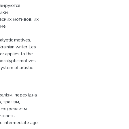
изируются
ики,
ских мотивов, их
еме
calyptic motives,
Ukrainian writer Les
r applies to the
pocalyptic motives,
system of artistic
еалізм
,
перехідна
я
,
трагізм
,
,
соцреализм
,
чность
,
he intermediate age
,