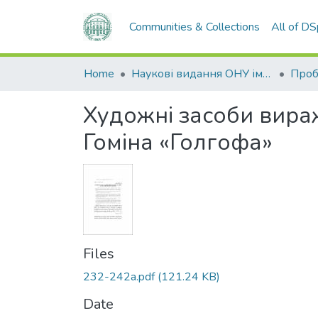
Communities & Collections
All of D
Home
Наукові видання ОНУ імені І. І. Мечникова
Художні засоби вира
Гоміна «Голгофа»
Files
232-242a.pdf
(121.24 KB)
Date