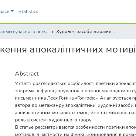
Space
Statistics
Проблеми сучасного літературознавства
Художні засоби вираження апокаліптичних мотивів у романі Леся Гоміна «Голгофа»
ження апокаліптичних мотиві
Abstract
У статті розглядаються особливості поетики апокалі
зокрема їх функціонування в романі маловідомого 
письменника Леся Гоміна «Голгофа». Аналізуються 
автора до метажанру апокаліптики, художні засоби
апокаліптичних мотивів, їх емоційне та смислове н
роль в системі художнього твору.
В статье рассматриваются особенности поэтики апо
мотивов, в частности их функционирования в рома